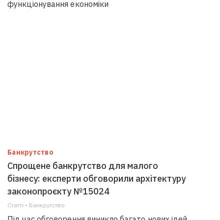
функціонування економіки
Банкрутство
Спрощене банкрутство для малого
бізнесу: експерти обговорили архітектуру
законопроєкту №15024
Статті • Банкрутство
Під час обговорення виникло багато нових ідей