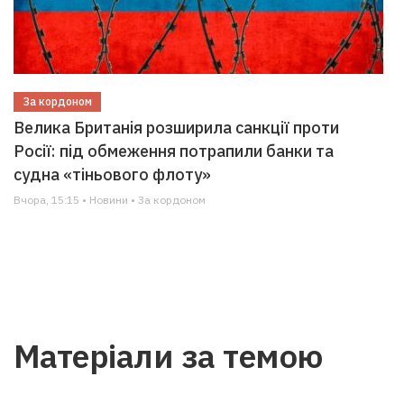
За кордоном
Велика Британія розширила санкції проти
Росії: під обмеження потрапили банки та
судна «тіньового флоту»
Вчора, 15:15 • Новини • За кордоном
Матеріали за темою