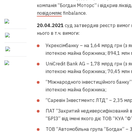
компанія “Богдан Моторс” і відкрив лікв
повідомляє
finbalance.
20.04.2021
суд затвердив реєстр вимог к
нього в т.ч. вимоги:
Укрексімбанку – на 1,64 млрд грн (з я
іпотекою майна боржника; 894,1 млн гр
UniCredit Bank AG – 1,78 млрд грн (з 
іпотекою майна боржника; 70,45 млн гр
“Міжнародного інвестиційного банку” 
іпотекою майна боржника;
“Саревін Інвестментс ЛТД” – 2,35 млр
ПАТ “Закритий недиверсифікований в
“БРІЗ” від імені якого діє ТОВ “КУА “
ТОВ “Автомобільна група “Богдан” – 34