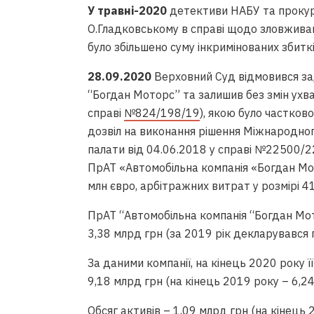
У травні-2020
детективи НАБУ та проку
О.Гладковському в справі щодо зловживан
було збільшено суму інкримінованих збиткі
28.09.2020
Верховний Суд відмовився за
“Богдан Моторс” та залишив без змін ухва
справі
№824/198/19
), якою було частков
дозвіл на виконання рішення Міжнародно
палати від 04.06.2018 у справі №22500/
ПрАТ «Автомобільна компанія «Богдан Мот
млн євро, арбітражних витрат у розмірі 41
ПрАТ “Автомобільна компанія “Богдан Мо
3,38 млрд грн (за 2019 рік декларувався 
За даними компанії, на кінець 2020 року 
9,18 млрд грн (на кінець 2019 року – 6,24
Обсяг активів – 1,09 млрд грн (на кінець 