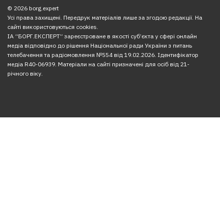
© 2026 borg.expert
Усі права захищені. Передрук матеріалів лише за згодою редакції. На
сайті використовуються cookies.
ІА “БОРГ.ЕКСПЕРТ” зареєстроване в якості суб’єкта у сфері онлайн
медіа відповідно до рішення Національної ради України з питань
телебачення та радіомовлення №554 від 19.02.2026. Ідентифікатор
медіа R40-06939. Матеріали на сайті призначені для осіб від 21-
річного віку.