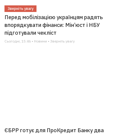
Зверніть увагу
Перед мобілізацією українцям радять
впорядкувати фінанси: Мін’юст і НБУ
підготували чекліст
Сьогодні, 15:46 • Новини • Зверніть увагу
ЄБРР готує для ПроКредит Банку два