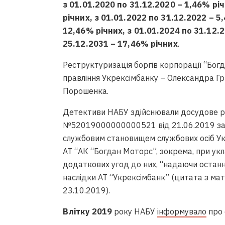
з 01.01.2020 по 31.12.2020 – 1,46% річ
річних, з 01.01.2022 по 31.12.2022 – 5
12,46% річних, з 01.01.2024 по 31.12.2
25.12.2031 – 17,46% річних
.
Реструктуризація боргів корпорації “Бог
правління Укрексімбанку – Олександра Гр
Порошенка.
Детективи НАБУ здійснювали досудове р
№52019000000000521 від 21.06.2019 за
службовим становищем службових осіб Укр
АТ “АК “Богдан Моторс”, зокрема, при укл
додаткових угод до них, “надаючи останн
наслідки АТ “Укрексімбанк” (цитата з мат
23.10.2019).
Влітку 2019
року НАБУ
інформувало
про 