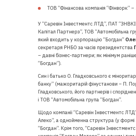
ТОВ “Фінансова компанія “Фінворк” – 5
У “Саревін Інвестментс ЛТД”, ПАТ “ЗНВКІФ
Капітал Партнерз”, ТОВ “Автомобільна гр
який входить у корпорацію “Богдан”
Оле
секретаря РНБО за часів президентства
– давні бізнес-партнери; як мінімум рані
“Богдан”).
Син і батько О. Гладковського є мінорит
банку” (мажоритарій фінустанови – П. По
Гладковського, його партнерів і спорідне
і ТОВ “Автомобільна група “Богдан”.
Щодо компанії “Саревін Інвестментс ЛТД”
Алеко”, а однойменна структура (у формі 
“Богдан”. Крім того, “Саревін Інвестмен