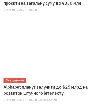
проєкти на загальну суму до €330 млн
Сьогодні, 14:45 • Новини
За кордоном
Alphabet планує залучити до $25 млрд на
розвиток штучного інтелекту
Сьогодні, 14:32 • Новини • За кордоном