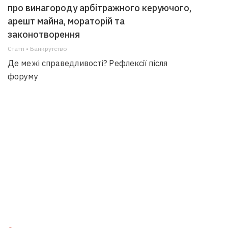
про винагороду арбітражного керуючого,
арешт майна, мораторій та
законотворення
Статті • Банкрутство
Де межі справедливості? Рефлексії після
форуму