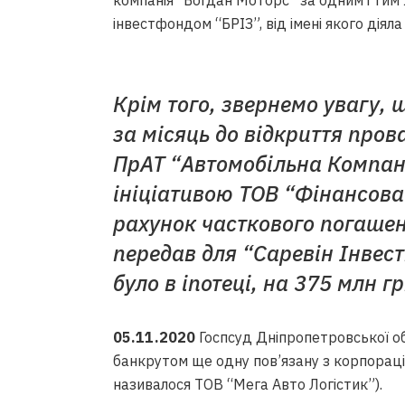
компанія “Богдан Моторс” за одним і ти
інвестфондом “БРІЗ”, від імені якого дія
Крім того, звернемо увагу, 
за місяць до відкриття пров
ПрАТ “Автомобільна Компані
ініціативою ТОВ “Фінансова
рахунок часткового погашен
передав для “Саревін Інвес
було в іпотеці, на 375 млн гр
05.11.2020
Госпсуд Дніпропетровської о
банкрутом ще одну пов’язану з корпорац
називалося ТОВ “Мега Авто Логістик”).