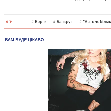
Теги
# Борги
# Банкрут
# "Автомобільн