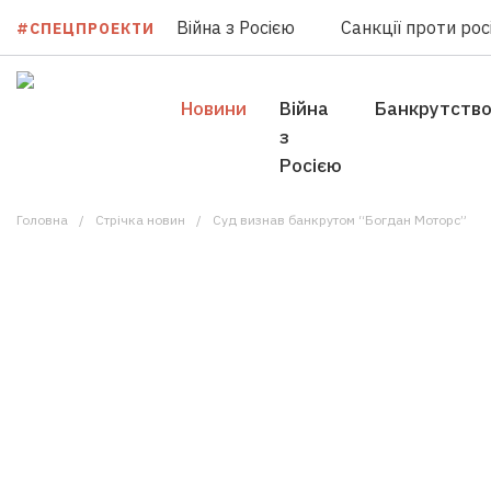
Війна з Росією
Санкції проти росі
#СПЕЦПРОЕКТИ
Новини
Війна
Банкрутств
з
Росією
Головна
Стрічка новин
Суд визнав банкрутом “Богдан Моторс”