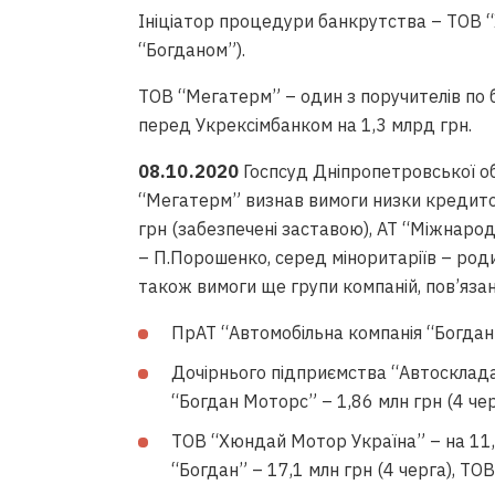
Ініціатор процедури банкрутства – ТОВ 
“Богданом”).
ТОВ “Мегатерм” – один з поручителів по 
перед Укрексімбанком на 1,3 млрд грн.
08.10.2020
Госпсуд Дніпропетровської о
“Мегатерм” визнав вимоги низки кредиторі
грн (забезпечені заставою), АТ “Міжнаро
– П.Порошенко, серед міноритаріїв – родич
також вимоги ще групи компаній, пов’яза
ПрАТ “Автомобільна компанія “Богдан 
Дочірнього підприємства “Автосклад
“Богдан Моторс” – 1,86 млн грн (4 чер
ТОВ “Хюндай Мотор Україна” – на 11,2
“Богдан” – 17,1 млн грн (4 черга), ТОВ