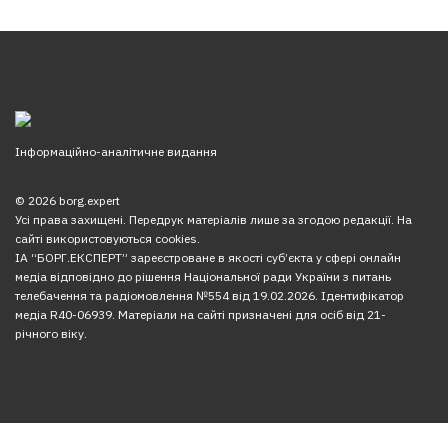
Інформаційно-аналітичне видання
© 2026 borg.expert
Усі права захищені. Передрук матеріалів лише за згодою редакції. На
сайті використовуються cookies.
ІА “БОРГ.ЕКСПЕРТ” зареєстроване в якості суб’єкта у сфері онлайн
медіа відповідно до рішення Національної ради України з питань
телебачення та радіомовлення №554 від 19.02.2026. Ідентифікатор
медіа R40-06939. Матеріали на сайті призначені для осіб від 21-
річного віку.