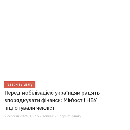
Зверніть увагу
Перед мобілізацією українцям радять
впорядкувати фінанси: Мін’юст і НБУ
підготували чекліст
7 серпня 2026, 15:46 • Новини • Зверніть увагу