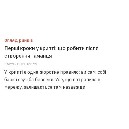
Огляд ринків
Перші кроки у крипті: що робити після
створення гаманця
Статті • БОРГ-review
У крипті є одне жорстке правило: ви самі собі
банк і служба безпеки. Усе, що потрапило в
мережу, залишається там назавжди