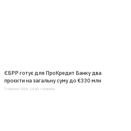
ЄБРР готує для ПроКредит Банку два
проєкти на загальну суму до €330 млн
7 серпня 2026, 14:45 • Новини