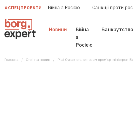
Війна з Росією
Санкції проти росі
#СПЕЦПРОЕКТИ
Новини
Війна
Банкрутств
з
Росією
Головна
Стрічка новин
Ріші Сунак стане новим прем’єр-міністром В