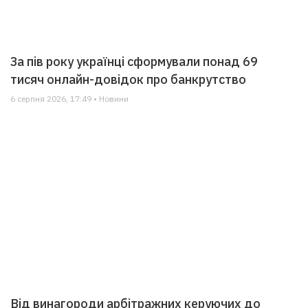
За пів року українці сформували понад 69
тисяч онлайн-довідок про банкрутство
6 серпня 2026, 17:49 • Новини
Від винагороди арбітражних керуючих до