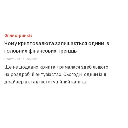
Огляд ринків
Чому криптовалюта залишається одним із
головних фінансових трендів
Статті • БОРГ-review
Ще нещодавно крипта трималася здебільшого
на роздробі й ентузіастах. Сьогодні одним із її
драйверів став інституційний капітал.