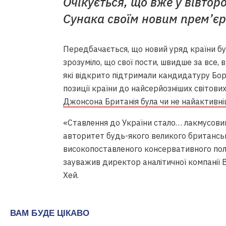
Очікується, що вже у вівтор
Сунака своїм новим прем’єр
Передбачається, що новий уряд країни б
зрозуміло, що свої пости, швидше за все,
які відкрито підтримали кандидатуру Бори
позиції країни до найсерйозніших світових п
Джонсона Британія була чи не найактивн
«Ставлення до України стало… лакмусовим
авторитет будь-якого великого британсь
високопоставленого консервативного полі
зауважив директор аналітичної компанії B
Хей.