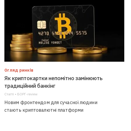
Огляд ринків
Як криптокартки непомітно замінюють
традиційний банкінг
Статті • БОРГ-review
Новим фронтендом для сучасної людини
стають криптовалютні платформи