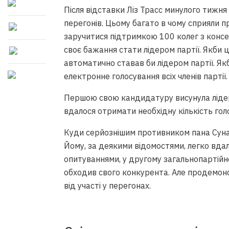
Після відставки Ліз Трасс минулого тиж
перегонів. Цьому багато в чому сприяли п
заручитися підтримкою 100 колег з консе
своє бажання стати лідером партії. Якби 
автоматично ставав би лідером партії. Як
електронне голосування всіх членів партії.
Першою свою кандидатуру висунула лідер
вдалося отримати необхідну кількість гол
Куди серйознішим противником пана Суна
Йому, за деякими відомостями, легко вдало
опитуваннями, у другому загальнопартійн
обходив свого конкурента. Але продемон
від участі у перегонах.