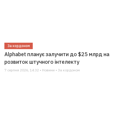
За кордоном
Alphabet планує залучити до $25 млрд на
розвиток штучного інтелекту
7 серпня 2026, 14:32 • Новини • За кордоном