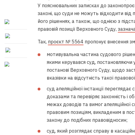
У пояснювальних записках до законопроєк
законі, що суди не можуть відходити від 
його рішеннях, а також, що однією з підс
правовій позиції Верховного Суду,
зазнач
Так,
проєкт № 5564
пропонує внесення змі
мотивувальна частина судового рішенн
якими керувався суд, постановляючи ух
постанові Верховного Суду, щодо зас
вказівки на відсутність такої правової
суд апеляційної інстанції переглядає 
доказами та перевіряє законність і об
межах доводів та вимог апеляційної с
правовим позиціям, викладеним в пос
закону до подібних правовідносин;
суд, який розглядає справу в касаційн