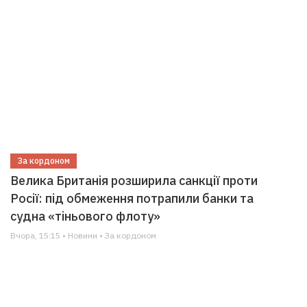
За кордоном
Велика Британія розширила санкції проти
Росії: під обмеження потрапили банки та
судна «тіньового флоту»
Вчора, 15:15 • Новини • За кордоном