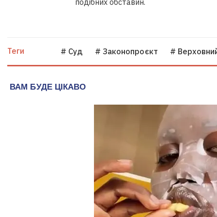
подібних обставин.
Теги
# Суд
# Законопроєкт
# Верховни