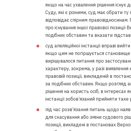
якщо на час ухвалення рішення існує 
Суду, які є різними, суд має обрати ту
відповідає спірним правовідносинам. 
про існування іншої правової позиції
подібних обставин та вказати підстави
суд апеляційної інстанції вправі вийт
якщо цим не погіршується становище 
вирішувалося питання про застосуван
характеру, зокрема, у разі виявлення 
правовій позиції, викладеній в поста
за подібних обставин. Якщо розгляд а
рішення на користь осіб, в інтересах я
інстанції зобов’язаний прийняти таке 
під час розв’язання питань щодо наяв
для скасування або зміни судового ріш
позиції, викладені в постановах Верх