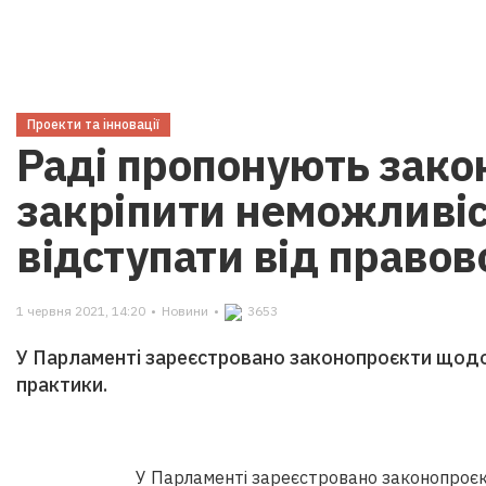
Проекти та інновації
Раді пропонують зако
закріпити неможливіс
відступати від правово
1 червня 2021, 14:20
•
Новини
•
3653
У Парламенті зареєстровано законопроєкти щодо
практики.
У Парламенті зареєстровано законопроєк