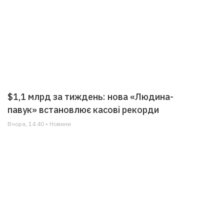
$1,1 млрд за тиждень: нова «Людина-
павук» встановлює касові рекорди
Вчора, 14:40 • Новини