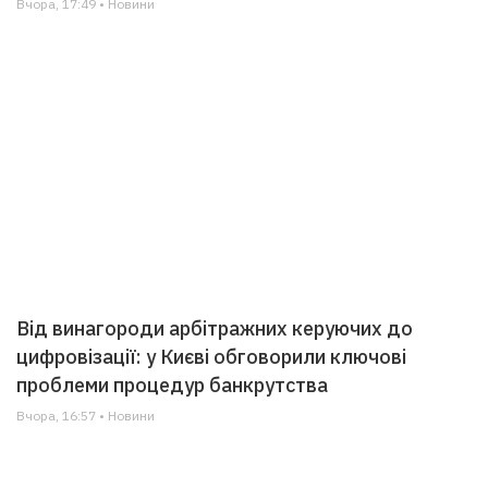
Вчора, 17:49 • Новини
Від винагороди арбітражних керуючих до
цифровізації: у Києві обговорили ключові
проблеми процедур банкрутства
Вчора, 16:57 • Новини