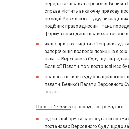
передати справу на розгляд Великої 
справа містить виключну правову проб
позицій Верховного Суду, викладених
подібних правовідносин, і така перед
формування єдиної правозастосовної
якщо при розгляді такої справи суд ка
заперечення правової позиції, із якою 
палата Верховного Суду, що передала 
Великої Палати, то у постанові має б
правова позиція суду касаційної інста
палати, Великої Палати Верховного Су
справ.
Проєкт № 5565
пропонує, зокрема, що:
під час вибору та застосуванні норми 
постановах Верховного Суду, щодо зас