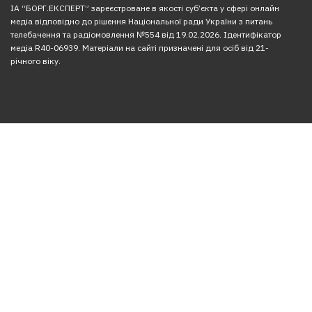
ІА “БОРГ.ЕКСПЕРТ” зареєстроване в якості суб’єкта у сфері онлайн
медіа відповідно до рішення Національної ради України з питань
телебачення та радіомовлення №554 від 19.02.2026. Ідентифікатор
медіа R40-06939. Матеріали на сайті призначені для осіб від 21-
річного віку.