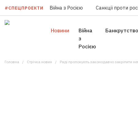
Війна з Росією
Санкції проти росі
#СПЕЦПРОЕКТИ
Новини
Війна
Банкрутств
з
Росією
Головна
Стрічка новин
Раді пропонують законодавчо закріпити нем