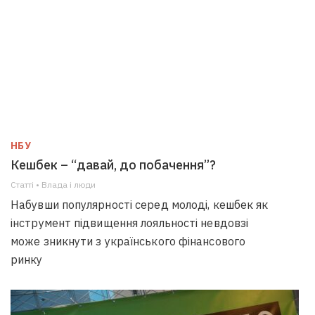
НБУ
Кешбек – “давай, до побачення”?
Статті • Влада i люди
Набувши популярності серед молоді, кешбек як
інструмент підвищення лояльності невдовзі
може зникнути з українського фінансового
ринку