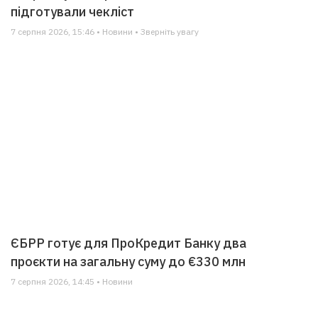
підготували чекліст
7 серпня 2026, 15:46 • Новини • Зверніть увагу
ЄБРР готує для ПроКредит Банку два
проєкти на загальну суму до €330 млн
7 серпня 2026, 14:45 • Новини