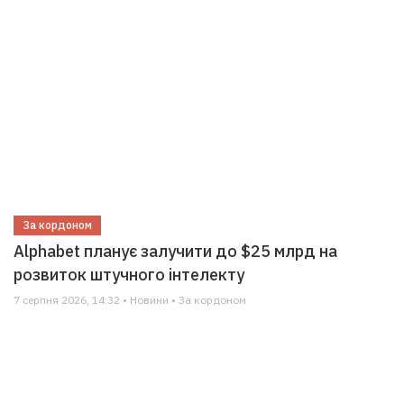
За кордоном
Alphabet планує залучити до $25 млрд на
розвиток штучного інтелекту
7 серпня 2026, 14:32 • Новини • За кордоном