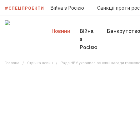
Війна з Росією
Санкції проти росі
#СПЕЦПРОЕКТИ
Новини
Війна
Банкрутств
з
Росією
Головна
Стрічка новин
Рада НБУ ухвалила основні засади грошово-