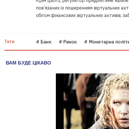
Крім цього, регулятор приділятиме належну
пов’язаних із поширенням віртуальних акт
обігом фінансових віртуальних активів, з
Теги
# Банк
# Ринок
# Монетарна політ