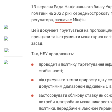
13 вересня Рада Національного банку Укр
політики на 2022 рік і середньострокову 
регулятора,
зазначає
Мінфін.
Цей документ ґрунтується на пропозиціях
принципи та інструменти монетарної політ
засад.
Так, НБУ продовжить:
проводити політику таргетування інфл
стабільності;
підтримувати темпи приросту цін у се
допустимим діапазоном відхилень 1 в. 
застосовувати облікову ставку як осн
потреби центробанк може використов
політики, передбачені Законом Україн