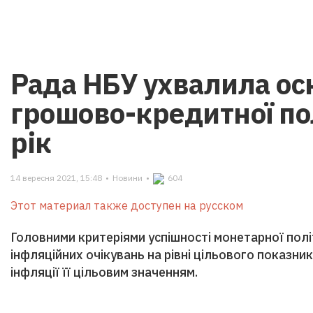
Рада НБУ ухвалила ос
грошово-кредитної по
рік
14 вересня 2021, 15:48
•
Новини
•
604
Этот материал также доступен на русском
Головними критеріями успішності монетарної пол
інфляційних очікувань на рівні цільового показни
інфляції її цільовим значенням.