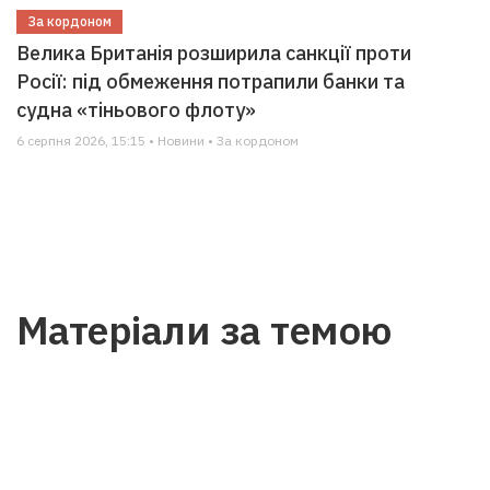
За кордоном
Велика Британія розширила санкції проти
Росії: під обмеження потрапили банки та
судна «тіньового флоту»
6 серпня 2026, 15:15 • Новини • За кордоном
Матеріали за темою