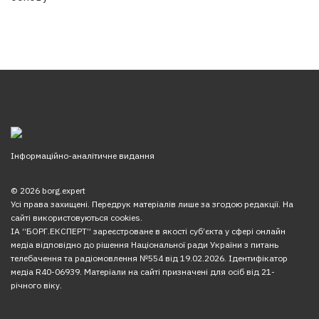
Інформаційно-аналітичне видання
© 2026 borg.expert
Усі права захищені. Передрук матеріалів лише за згодою редакції. На
сайті використовуються cookies.
ІА “БОРГ.ЕКСПЕРТ” зареєстроване в якості суб’єкта у сфері онлайн
медіа відповідно до рішення Національної ради України з питань
телебачення та радіомовлення №554 від 19.02.2026. Ідентифікатор
медіа R40-06939. Матеріали на сайті призначені для осіб від 21-
річного віку.