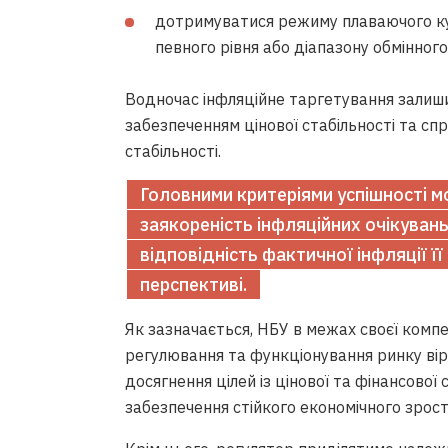
дотримуватися режиму плаваючого ку
певного рівня або діапазону обмінного
Водночас інфляційне таргетування залиши
забезпеченням цінової стабільності та сп
стабільності.
Головними критеріями успішності 
заякореність інфляційних очікувань
відповідність фактичної інфляції ї
перспективі.
Як зазначається, НБУ в межах своєї комп
регулювання та функціонування ринку вір
досягнення цілей із цінової та фінансової 
забезпечення стійкого економічного зрост