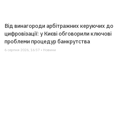
Від винагороди арбітражних керуючих до
цифровізації: у Києві обговорили ключові
проблеми процедур банкрутства
6 серпня 2026, 16:57 • Новини