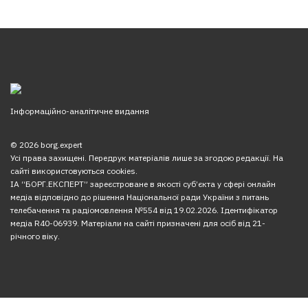
Інформаційно-аналітичне видання
© 2026 borg.expert
Усі права захищені. Передрук матеріалів лише за згодою редакції. На
сайті використовуються cookies.
ІА “БОРГ.ЕКСПЕРТ” зареєстроване в якості суб’єкта у сфері онлайн
медіа відповідно до рішення Національної ради України з питань
телебачення та радіомовлення №554 від 19.02.2026. Ідентифікатор
медіа R40-06939. Матеріали на сайті призначені для осіб від 21-
річного віку.