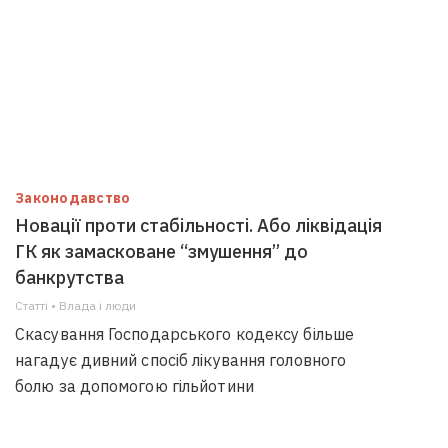
Законодавство
Новації проти стабільності. Або ліквідація
ГК як замасковане “змушення” до
банкрутства
Статті • Влада i люди
Скасування Господарського кодексу більше
нагадує дивний спосіб лікування головного
болю за допомогою гільйотини