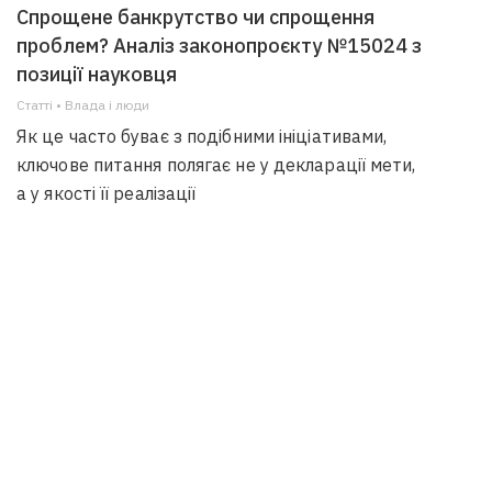
Спрощене банкрутство чи спрощення
проблем? Аналіз законопроєкту №15024 з
позиції науковця
Статті • Влада i люди
Як це часто буває з подібними ініціативами,
ключове питання полягає не у декларації мети,
а у якості її реалізації