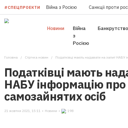
Війна з Росією
Санкції проти росі
#СПЕЦПРОЕКТИ
Новини
Війна
Банкрутств
з
Росією
Головна
Стрічка новин
Податківці мають надавати на запит НАБУ 
Податківці мають над
НАБУ інформацію про
самозайнятих осіб
21 жовтня 2021, 15:11
•
Новини
•
198