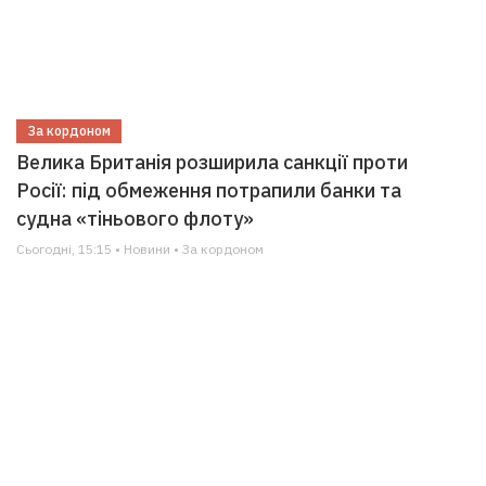
За кордоном
Велика Британія розширила санкції проти
Росії: під обмеження потрапили банки та
судна «тіньового флоту»
Сьогодні, 15:15 • Новини • За кордоном