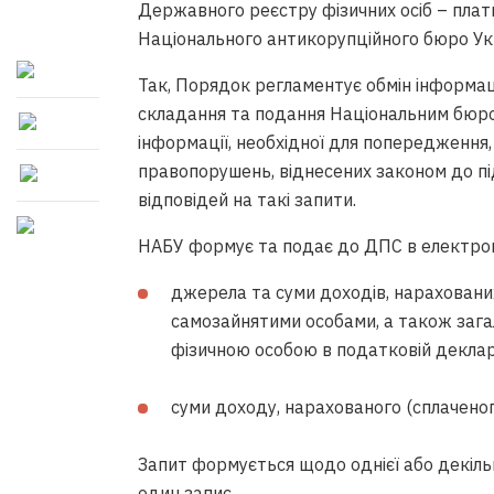
Державного реєстру фізичних осіб – платн
Національного антикорупційного бюро Ук
Так, Порядок регламентує обмін інформа
складання та подання Національним бюр
інформації, необхідної для попередження
правопорушень, віднесених законом до пі
відповідей на такі запити.
НАБУ формує та подає до ДПС в електрон
джерела та суми доходів, нарахованих
самозайнятими особами, а також зага
фізичною особою в податковій деклара
суми доходу, нарахованого (сплаченог
Запит формується щодо однієї або декілько
один запис.