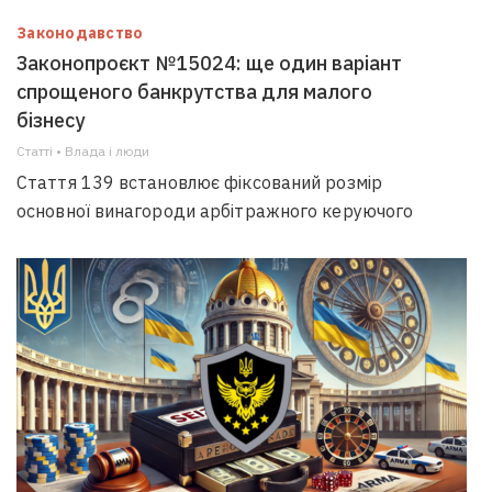
Законодавство
Законопроєкт №15024: ще один варіант
спрощеного банкрутства для малого
бізнесу
Статті • Влада i люди
Стаття 139 встановлює фіксований розмір
основної винагороди арбітражного керуючого