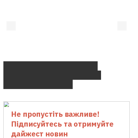
Верховний Суд уточнив, який суд
розглядає скарги на виконавців після
відкриття справи про банкрутство
Не пропустіть важливе!
Підписуйтесь та отримуйте
дайжест новин