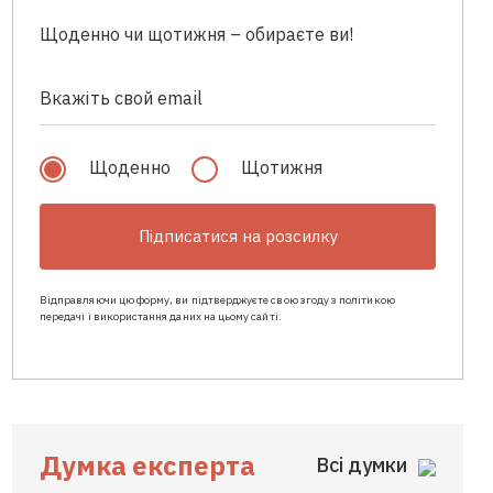
Щоденно чи щотижня – обираєте ви!
Щоденно
Щотижня
Підписатися на розсилку
Відправляючи цю форму, ви підтверджуєте свою згоду з політикою
передачі і використання даних на цьому сайті.
Думка експерта
Всі думки