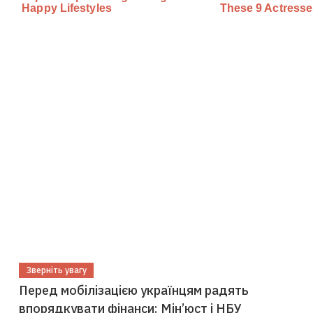
Зверніть увагу
Перед мобілізацією українцям радять
впорядкувати фінанси: Мін’юст і НБУ