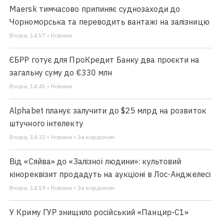
Maersk тимчасово припиняє суднозаходи до
Чорноморська та переводить вантажі на залізницю
Вчора, 14:57 • Новини
ЄБРР готує для ПроКредит Банку два проєкти на
загальну суму до €330 млн
Вчора, 14:45 • Новини
Alphabet планує залучити до $25 млрд на розвиток
штучного інтелекту
Вчора, 14:32 • Новини • За кордоном
Від «Сяйва» до «Залізної людини»: культовий
кінореквізит продадуть на аукціоні в Лос-Анджелесі
Вчора, 14:19 • Новини • За кордоном
У Криму ГУР знищило російський «Панцир-С1»