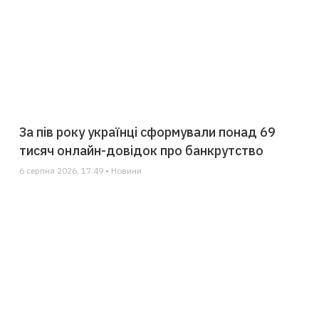
За пів року українці сформували понад 69
тисяч онлайн-довідок про банкрутство
6 серпня 2026, 17:49 • Новини