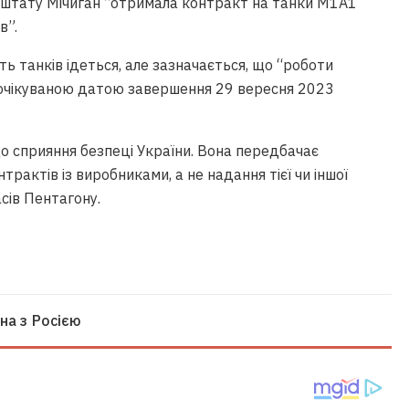
і штату Мічиган “отримала контракт на танки M1A1
в”.
ть танків ідеться, але зазначається, що “роботи
з очікуваною датою завершення 29 вересня 2023
о сприяння безпеці України. Вона передбачає
трактів із виробниками, а не надання тієї чи іншої
асів Пентагону.
йна з Росією