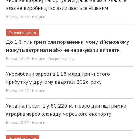
Україна щороку імпортує мигдалю на $25 млн, але
власне виробництво залишається нішевим
Вчора, 16:29 • Новини
Зверніть увагу
До 1,3 млн грн після поранення: чому військовому
можуть затримати або не нарахувати виплати
Вчора, 16:18 • Новини • Зверніть увагу
Укрсиббанк заробив 1,18 млрд грн чистого
прибутку у другому кварталі 2026 року
Вчора, 16:07 • Новини
Україна просить у ЄС 220 млн євро для підтримки
аграріїв через блокаду морського експорту
Вчора, 15:57 • Новини
Зверніть увагу