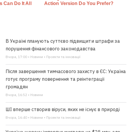
В Україні планують суттєво підвищити штрафи за
порушення фінансового законодавства
Вчора, 17:00 • Новини • Проекти та інновації
Після завершення тимчасового захисту в ЄС: Україна
готує програму повернення та реінтеграції
громадян
Вчора, 16:52 • Новини
ШІ вперше створив віруси, яких не існує в природі
Вчора, 16:40 • Новини • Проекти та інновації