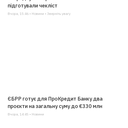
підготували чекліст
Вчора, 15:46 • Новини • Зверніть увагу
ЄБРР готує для ПроКредит Банку два
проєкти на загальну суму до €330 млн
Вчора, 14:45 • Новини