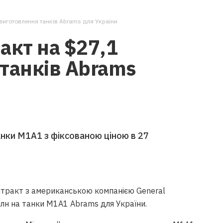
 виготовлення танків Abrams для України
акт на $27,1
танків Abrams
анки M1A1 з фіксованою ціною в 27
нтракт з американською компанією General
млн на танки M1A1 Abrams для України.