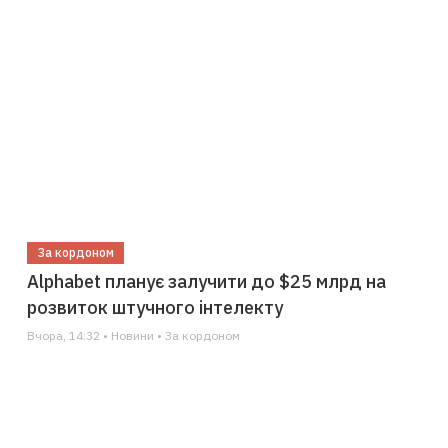
За кордоном
Alphabet планує залучити до $25 млрд на
розвиток штучного інтелекту
Вчора, 14:32 • Новини • За кордоном