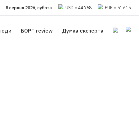
8 серпня 2026, субота
USD = 44.758
EUR = 51.615
люди
БОРГ-review
Думка експерта