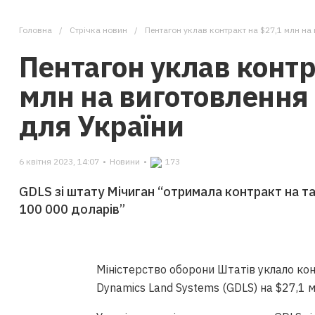
Головна
Стрічка новин
Пентагон уклав контракт на $27,1 млн на
Пентагон уклав контр
млн на виготовлення 
для України
6 квітня 2023, 14:07
•
Новини
•
173
GDLS зі штату Мічиган “отримала контракт на т
100 000 доларів”
Міністерство оборони Штатів уклало ко
Dynamics Land Systems (GDLS) на $27,1 