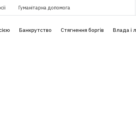
сії
Гуманітарна допомога
сією
Банкрутство
Стягнення боргiв
Влада i 