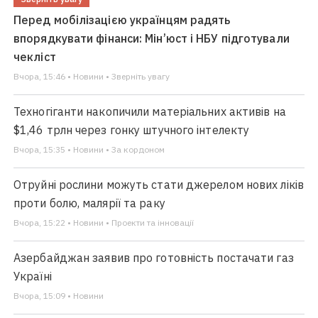
Перед мобілізацією українцям радять
впорядкувати фінанси: Мін’юст і НБУ підготували
чекліст
Вчора, 15:46 • Новини • Зверніть увагу
Техногіганти накопичили матеріальних активів на
$1,46 трлн через гонку штучного інтелекту
Вчора, 15:35 • Новини • За кордоном
Отруйні рослини можуть стати джерелом нових ліків
проти болю, малярії та раку
Вчора, 15:22 • Новини • Проекти та інновації
Азербайджан заявив про готовність постачати газ
Україні
Вчора, 15:09 • Новини