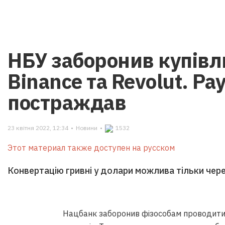
НБУ заборонив купівл
Binance та Revolut. Pa
постраждав
23 квітня 2022, 12:34
•
Новини
•
1532
Этот материал также доступен на русском
Конвертацію гривні у долари можлива тільки чере
Нацбанк заборонив фізособам проводити к