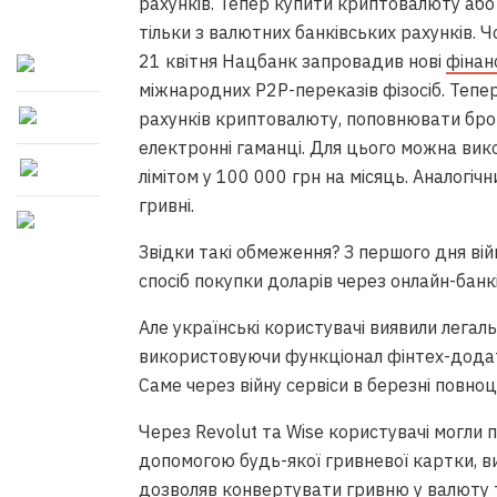
рахунків. Тепер купити криптовалюту або
тільки з валютних банківських рахунків. 
21 квітня Нацбанк запровадив нові
фінан
міжнародних P2P-переказів фізосіб. Тепе
рахунків криптовалюту, поповнювати бро
електронні гаманці. Для цього можна вик
лімітом у 100 000 грн на місяць. Аналогічн
гривні.
Звідки такі обмеження? З першого дня ві
спосіб покупки доларів через онлайн-банк
Але українські користувачі виявили лега
використовуючи функціонал фінтех-додатк
Саме через війну сервіси в березні повно
Через Revolut та Wise користувачі могли
допомогою будь-якої гривневої картки, в
дозволяв конвертувати гривню у валюту т