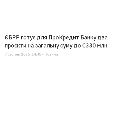
ЄБРР готує для ПроКредит Банку два
проєкти на загальну суму до €330 млн
7 серпня 2026, 14:45 • Новини