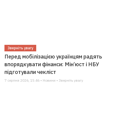
Зверніть увагу
Перед мобілізацією українцям радять
впорядкувати фінанси: Мін’юст і НБУ
підготували чекліст
7 серпня 2026, 15:46 • Новини • Зверніть увагу