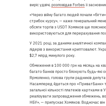
виріс удвічі,
розповідав Forbes
її засновни
«Через війну багато людей почали «бігти»
стрибок курсу», — каже генеральний ме
обсяги торгів з USDT Хомяков ще поясню
використовуються для перерахування пож
У 2021 році, за даними аналітичної компані
лідерів з використання криптовалют. Укр
$2,7 млрд минулого року.
Обмеження в 100 000 грн на місяць на ква
багато банків просто блокують будь-які 
Ярмоленко, голова групи радників депута
Насамперед йдеться про «ПриватБанк» та
загальної кількості платежів картками в 
реалізувати запровадження обмежень, 
НБУ», — припускає Хомяков. Водночас він