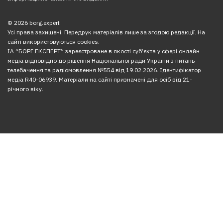
© 2026 borg.expert
Усі права захищені. Передрук матеріалів лише за згодою редакції. На
сайті використовуються cookies.
ІА “БОРГ.ЕКСПЕРТ” зареєстроване в якості суб’єкта у сфері онлайн
медіа відповідно до рішення Національної ради України з питань
телебачення та радіомовлення №554 від 19.02.2026. Ідентифікатор
медіа R40-06939. Матеріали на сайті призначені для осіб від 21-
річного віку.