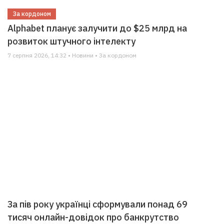
За кордоном
Alphabet планує залучити до $25 млрд на
розвиток штучного інтелекту
7 серпня 2026, 14:32 • Новини • За кордоном
За пів року українці сформували понад 69
тисяч онлайн-довідок про банкрутство