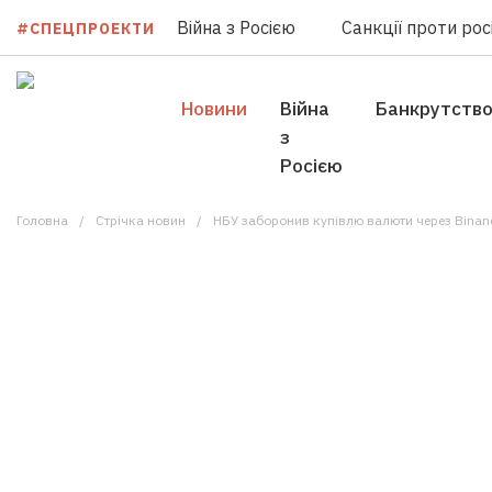
Війна з Росією
Санкції проти росі
#СПЕЦПРОЕКТИ
Новини
Війна
Банкрутств
з
Росією
Головна
Стрічка новин
НБУ заборонив купівлю валюти через Binanc