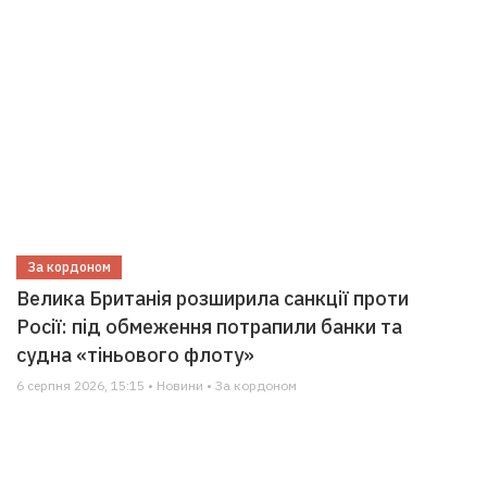
За кордоном
Велика Британія розширила санкції проти
Росії: під обмеження потрапили банки та
судна «тіньового флоту»
6 серпня 2026, 15:15 • Новини • За кордоном