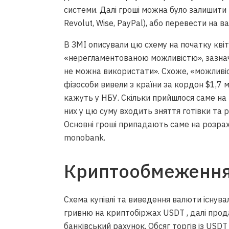
системи. Далі гроші можна було залишити
Revolut, Wise, PayPal), або перевести на 
В ЗМІ описували цю схему на початку квітн
«нерегламентованою можливістю», зазнач
не можна використати». Схоже, «можливіс
фізособи вивели з країни за кордон $1,7 м
кажуть у НБУ. Скільки прийшлося саме на 
них у цю суму входить зняття готівки та р
Основні гроші припадають саме на розрах
monobank.
Криптообмеженн
Схема купівлі та виведення валюти існува
гривню на криптобіржах
USDT
, далі про
банківський рахунок. Обсяг торгів із USDT