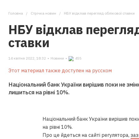
Головна
Стрічка новин
НБУ відклав перегляд облікової ставки
НБУ відклав перегляд
ставки
14 квітня 2022, 18:32
•
Новини
•
455
Этот материал также доступен на русском
Національний банк України вирішив поки не змін
лишиться на рівні 10%.
Національний банк України вирішив поки
на рівні 10%.
Про це йдеться на сайті регулятора,
заз