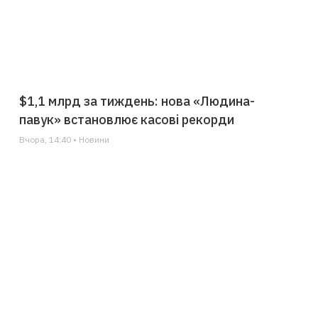
$1,1 млрд за тиждень: нова «Людина-
павук» встановлює касові рекорди
Вчора, 14:40 • Новини