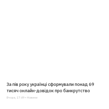
За пів року українці сформували понад 69
тисяч онлайн-довідок про банкрутство
Вчора, 17:49 • Новини