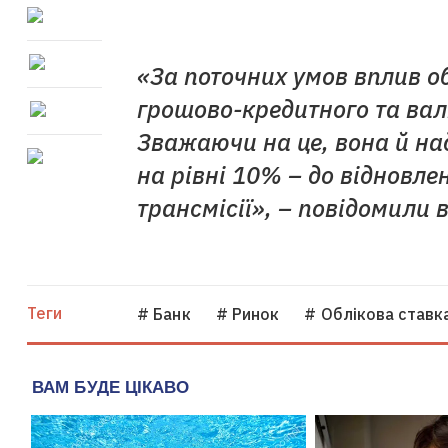
«За поточних умов вплив о
грошово-кредитного та вал
Зважаючи на це, вона й н
на рівні 10% – до відновле
трансмісії», – повідомили 
Теги
# Банк
# Ринок
# Облікова ставк