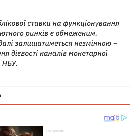
блікової ставки на функціонування
ютного ринків є обмеженим.
адалі залишатиметься незмінною –
ння дієвості каналів монетарної
в НБУ.
а