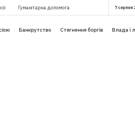
сії
Гуманітарна допомога
7 серпня 
сією
Банкрутство
Стягнення боргiв
Влада i 