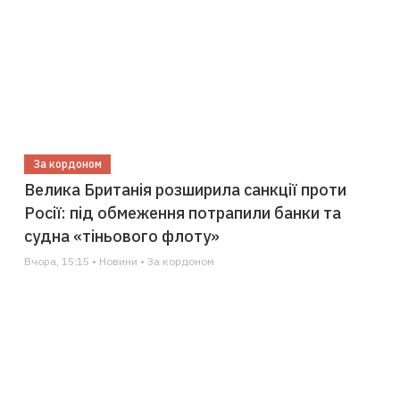
За кордоном
Велика Британія розширила санкції проти
Росії: під обмеження потрапили банки та
судна «тіньового флоту»
Вчора, 15:15 • Новини • За кордоном