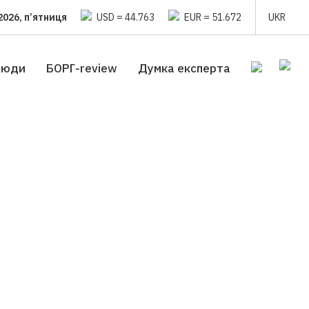
2026, п’ятниця
USD = 44.763
EUR = 51.672
UKR
люди
БОРГ-review
Думка експерта