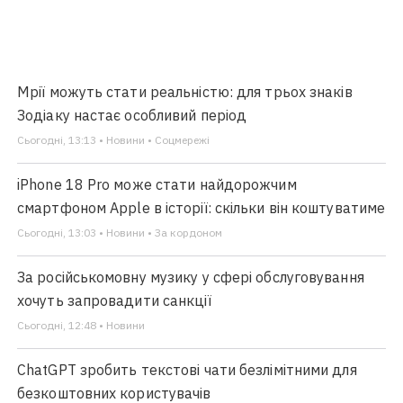
Мрії можуть стати реальністю: для трьох знаків
Зодіаку настає особливий період
Сьогодні, 13:13 • Новини • Соцмережі
iPhone 18 Pro може стати найдорожчим
смартфоном Apple в історії: скільки він коштуватиме
Сьогодні, 13:03 • Новини • За кордоном
За російськомовну музику у сфері обслуговування
хочуть запровадити санкції
Сьогодні, 12:48 • Новини
ChatGPT зробить текстові чати безлімітними для
безкоштовних користувачів