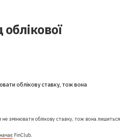
 облікової
ювати облікову ставку, тож вона
 не змінювати облікову ставку, тож вона лишиться
начає
FinClub.