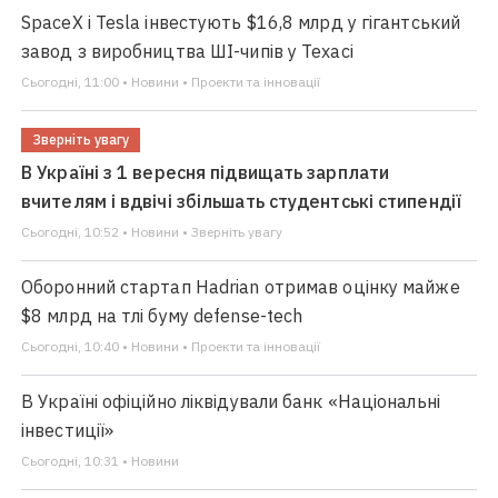
SpaceX і Tesla інвестують $16,8 млрд у гігантський
завод з виробництва ШІ-чипів у Техасі
Сьогодні, 11:00 • Новини • Проекти та інновації
Зверніть увагу
В Україні з 1 вересня підвищать зарплати
вчителям і вдвічі збільшать студентські стипендії
Сьогодні, 10:52 • Новини • Зверніть увагу
Оборонний стартап Hadrian отримав оцінку майже
$8 млрд на тлі буму defense-tech
Сьогодні, 10:40 • Новини • Проекти та інновації
В Україні офіційно ліквідували банк «Національні
інвестиції»
Сьогодні, 10:31 • Новини