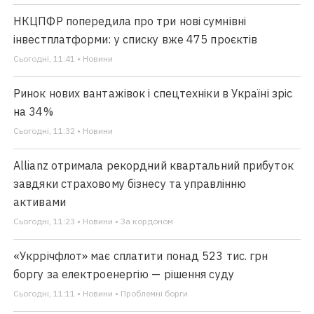
НКЦПФР попередила про три нові сумнівні
інвестплатформи: у списку вже 475 проєктів
Сьогодні, 11:41 • Новини
Ринок нових вантажівок і спецтехніки в Україні зріс
на 34%
Сьогодні, 11:32 • Новини
Allianz отримала рекордний квартальний прибуток
завдяки страховому бізнесу та управлінню
активами
Сьогодні, 11:23 • Новини • За кордоном
«Укррічфлот» має сплатити понад 523 тис. грн
боргу за електроенергію — рішення суду
Сьогодні, 11:11 • Новини • Проблемні борги