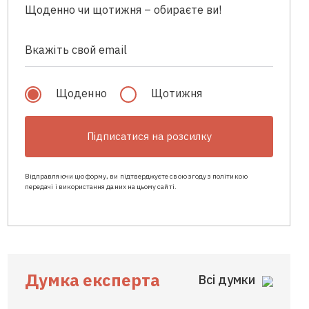
Щоденно чи щотижня – обираєте ви!
Щоденно
Щотижня
Підписатися на розсилку
Відправляючи цю форму, ви підтверджуєте свою згоду з політикою
передачі і використання даних на цьому сайті.
Думка експерта
Всі думки