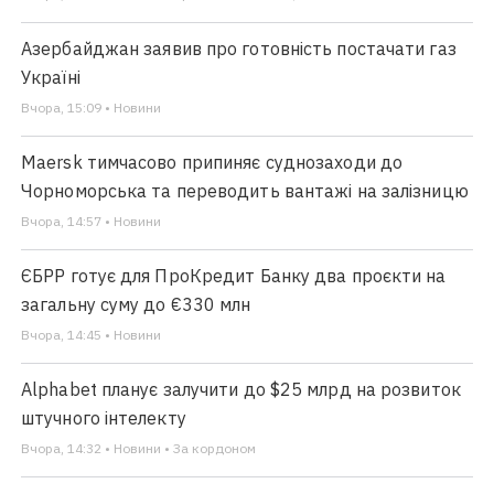
Азербайджан заявив про готовність постачати газ
Україні
Вчора, 15:09 • Новини
Maersk тимчасово припиняє суднозаходи до
Чорноморська та переводить вантажі на залізницю
Вчора, 14:57 • Новини
ЄБРР готує для ПроКредит Банку два проєкти на
загальну суму до €330 млн
Вчора, 14:45 • Новини
Alphabet планує залучити до $25 млрд на розвиток
штучного інтелекту
Вчора, 14:32 • Новини • За кордоном