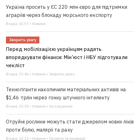
Україна просить у ЄС 220 млн євро для підтримки
аграріїв через блокаду морського експорту
Вчора, 15:57 • Новини
Зверніть увагу
Перед мобілізацією українцям радять
впорядкувати фінанси: Мін’юст і НБУ підготували
чекліст
Вчора, 15:46 • Новини • Зверніть увагу
Техногіганти накопичили матеріальних активів на
$1,46 трлн через гонку штучного інтелекту
Вчора, 15:35 • Новини • За кордоном
Отруйні рослини можуть стати джерелом нових ліків
проти болю, малярії та раку
Вчора, 15:22 • Новини • Проекти та інновації