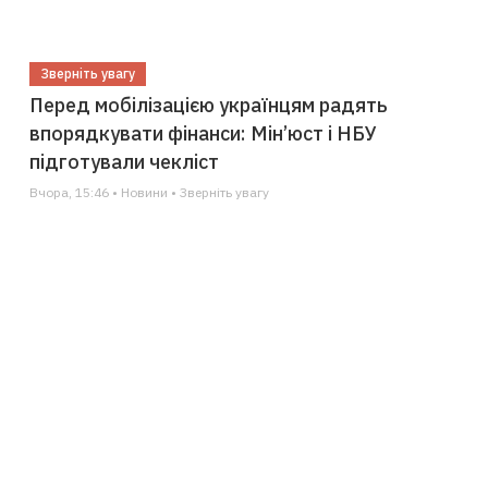
Зверніть увагу
Перед мобілізацією українцям радять
впорядкувати фінанси: Мін’юст і НБУ
підготували чекліст
Вчора, 15:46 • Новини • Зверніть увагу