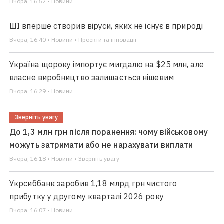
Вчора, 16:52 • Новини
ШІ вперше створив віруси, яких не існує в природі
Вчора, 16:40 • Новини • Проекти та інновації
Україна щороку імпортує мигдалю на $25 млн, але
власне виробництво залишається нішевим
Вчора, 16:29 • Новини
Зверніть увагу
До 1,3 млн грн після поранення: чому військовому
можуть затримати або не нарахувати виплати
Вчора, 16:18 • Новини • Зверніть увагу
Укрсиббанк заробив 1,18 млрд грн чистого
прибутку у другому кварталі 2026 року
Вчора, 16:07 • Новини