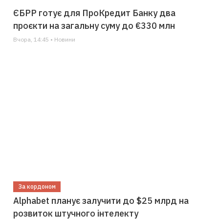
ЄБРР готує для ПроКредит Банку два
проєкти на загальну суму до €330 млн
Вчора, 14:45 • Новини
За кордоном
Alphabet планує залучити до $25 млрд на
розвиток штучного інтелекту