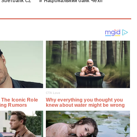
 Sberbank CZ
# Національний банк Чехії