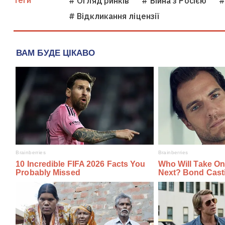
Теги
# Огляд ринків
# Війна з Росією
#
# Відкликання ліцензії