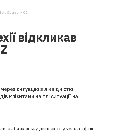
ію у Sberbank CZ
хії відкликав
CZ
через ситуацію з ліквідністю
ів клієнтами на тлі ситуації на
ю на банківську діяльність у чеської філії