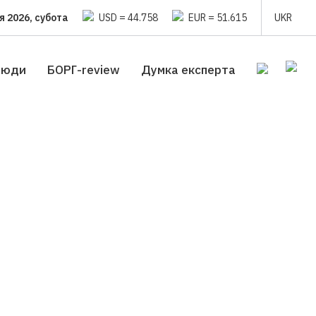
я 2026, субота
USD = 44.758
EUR = 51.615
UKR
люди
БОРГ-review
Думка експерта