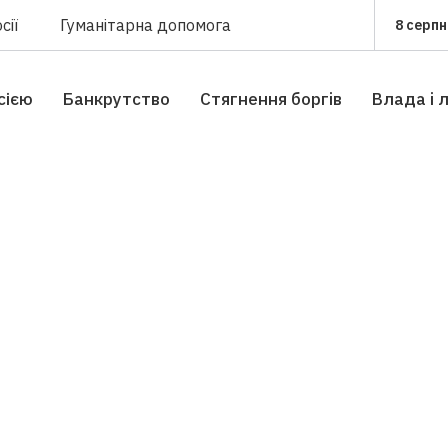
сії
Гуманітарна допомога
8 серпн
сією
Банкрутство
Стягнення боргiв
Влада i 