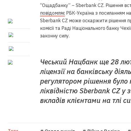
“Ощадбанку” – Sberbank CZ. Рішення вст
повідомляє
РБК-Україна
з посиланням н
Sberbank CZ може оскаржити рішення про 
комісії та Раді Національного банку Чехі
законну силу.
Чеський Нацбанк ще 28 лют
ліцензії на банківську дія
регулятором рішення було 
ліквідністю Sberbank CZ у 
вкладів клієнтами на тлі си