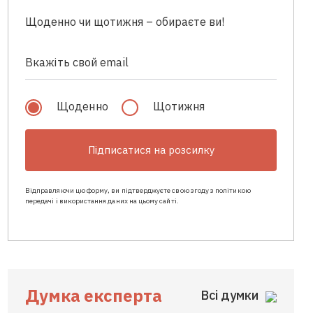
Щоденно чи щотижня – обираєте ви!
Щоденно
Щотижня
Підписатися на розсилку
Відправляючи цю форму, ви підтверджуєте свою згоду з політикою
передачі і використання даних на цьому сайті.
Думка експерта
Всі думки