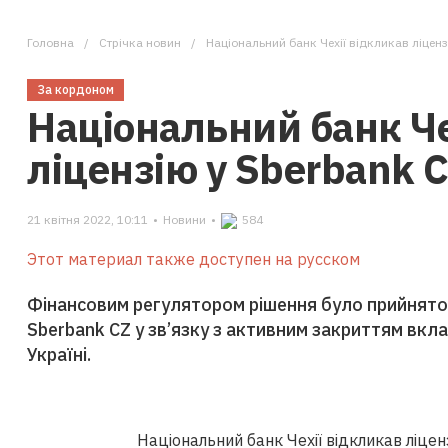
Головна
Стрічка новин
Національний банк Чехії відкликав ліценз
За кордоном
Національний банк Че
ліцензію у Sberbank 
21 квітня 2022, 10:11
•
Новини
•
584
Этот материал также доступен на русском
Фінансовим регулятором рішення було прийнято 
Sberbank CZ у зв’язку з активним закриттям вклад
Україні.
Національний банк Чехії відкликав ліцензі