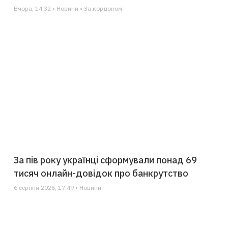
Вчора, 14:32 • Новини • За кордоном
За пів року українці сформували понад 69
тисяч онлайн-довідок про банкрутство
6 серпня 2026, 17:49 • Новини