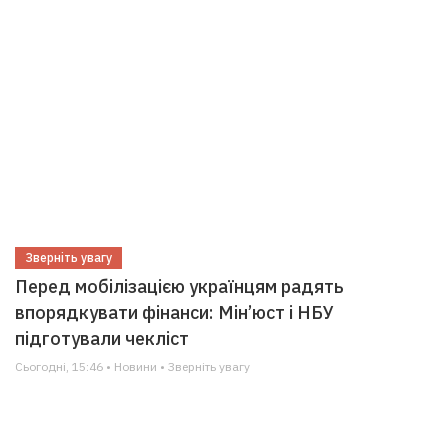
Зверніть увагу
Перед мобілізацією українцям радять
впорядкувати фінанси: Мін’юст і НБУ
підготували чекліст
Сьогодні, 15:46 • Новини • Зверніть увагу