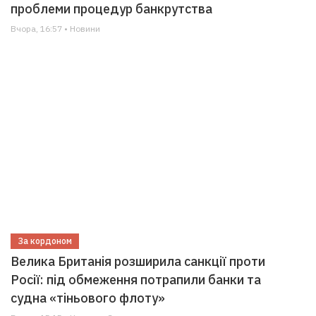
проблеми процедур банкрутства
Вчора, 16:57 • Новини
За кордоном
Велика Британія розширила санкції проти
Росії: під обмеження потрапили банки та
судна «тіньового флоту»