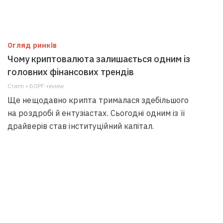
Огляд ринків
Чому криптовалюта залишається одним із
головних фінансових трендів
Статті • БОРГ-review
Ще нещодавно крипта трималася здебільшого
на роздробі й ентузіастах. Сьогодні одним із її
драйверів став інституційний капітал.