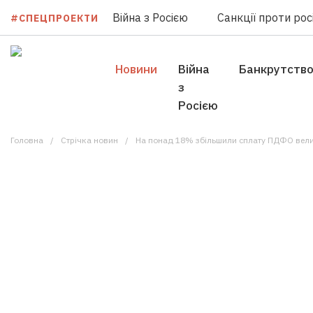
Війна з Росією
Санкції проти росі
#СПЕЦПРОЕКТИ
Новини
Війна
Банкрутств
з
Росією
Головна
Стрічка новин
На понад 18% збільшили сплату ПДФО вели