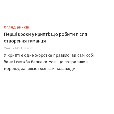
Огляд ринків
Перші кроки у крипті: що робити після
створення гаманця
Статті • БОРГ-review
У крипті є одне жорстке правило: ви самі собі
банк і служба безпеки. Усе, що потрапило в
мережу, залишається там назавжди