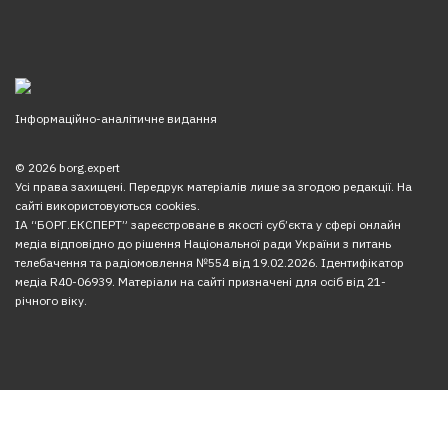
Інформаційно-аналітичне видання
© 2026 borg.expert
Усі права захищені. Передрук матеріалів лише за згодою редакції. На
сайті використовуються cookies.
ІА “БОРГ.ЕКСПЕРТ” зареєстроване в якості суб’єкта у сфері онлайн
медіа відповідно до рішення Національної ради України з питань
телебачення та радіомовлення №554 від 19.02.2026. Ідентифікатор
медіа R40-06939. Матеріали на сайті призначені для осіб від 21-
річного віку.