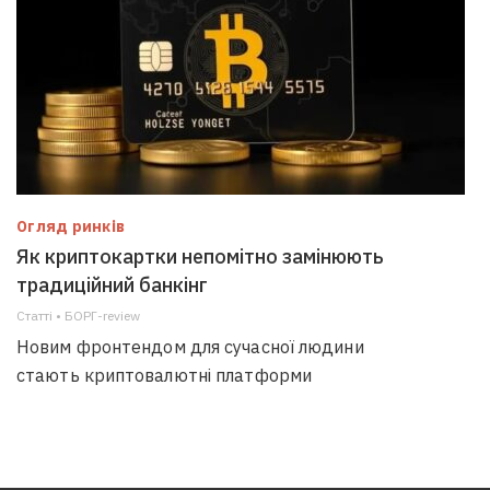
Огляд ринків
Як криптокартки непомітно замінюють
традиційний банкінг
Статті • БОРГ-review
Новим фронтендом для сучасної людини
стають криптовалютні платформи