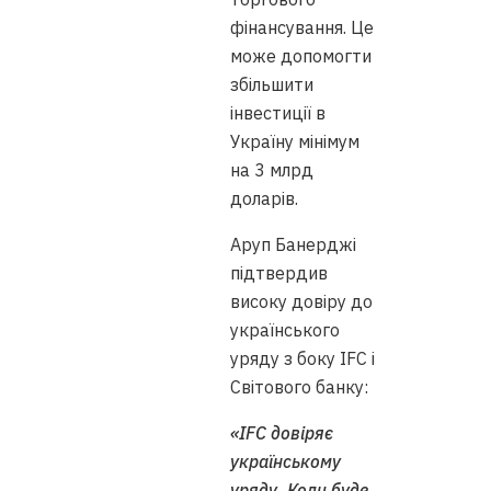
фінансування. Це
може допомогти
збільшити
інвестиції в
Україну мінімум
на 3 млрд
доларів.
Аруп Банерджі
підтвердив
високу довіру до
українського
уряду з боку IFC і
Світового банку:
«IFC довіряє
українському
уряду. Коли буде