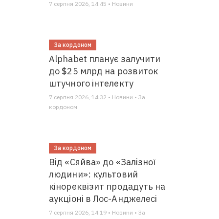
7 серпня 2026, 14:45 • Новини
За кордоном
Alphabet планує залучити
до $25 млрд на розвиток
штучного інтелекту
7 серпня 2026, 14:32 • Новини • За
кордоном
За кордоном
Від «Сяйва» до «Залізної
людини»: культовий
кінореквізит продадуть на
аукціоні в Лос-Анджелесі
7 серпня 2026, 14:19 • Новини • За