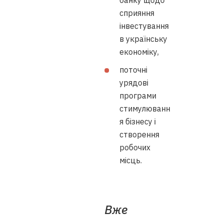
банку щодо
сприяння
інвестування
в українську
економіку,
поточні
урядові
програми
стимулюванн
я бізнесу і
створення
робочих
місць.
Вже