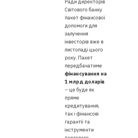
Ради директорів
Світового банку
пакет фінансової
допомоги для
залучення
інвесторів вже в
листопаді цього
року. Пакет
передбачатиме
фінансування на
1 млрд доларів
– це буде як
пряме
кредитування,
так і фінансові
гарантії та
інструменти
торгового