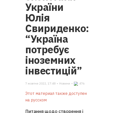
України
Юлія
Свириденко:
“Україна
потребує
іноземних
інвестицій”
7 жовтня 2022, 17:48
•
Новини
•
476
Этот материал также доступен
на русском
Питання щодо створення і