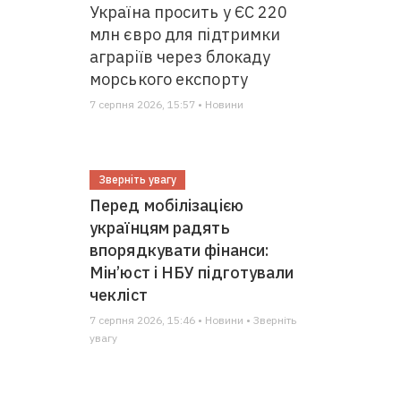
Україна просить у ЄС 220
млн євро для підтримки
аграріїв через блокаду
морського експорту
7 серпня 2026, 15:57 • Новини
Зверніть увагу
Перед мобілізацією
українцям радять
впорядкувати фінанси:
Мін’юст і НБУ підготували
чекліст
7 серпня 2026, 15:46 • Новини • Зверніть
увагу