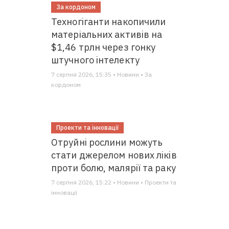
За кордоном
Техногіганти накопичили
матеріальних активів на
$1,46 трлн через гонку
штучного інтелекту
7 серпня 2026, 15:35 • Новини • За
кордоном
Проекти та інновації
Отруйні рослини можуть
стати джерелом нових ліків
проти болю, малярії та раку
7 серпня 2026, 15:22 • Новини • Проекти та
інновації