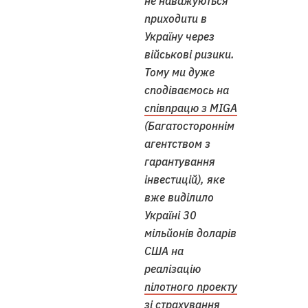
не наважуються
приходити в
Україну через
військові ризики.
Тому ми дуже
сподіваємось на
співпрацю з MIGA
(Багатостороннім
агентством з
гарантування
інвестицій), яке
вже виділило
Україні 30
мільйонів доларів
США на
реалізацію
пілотного проекту
зі страхування