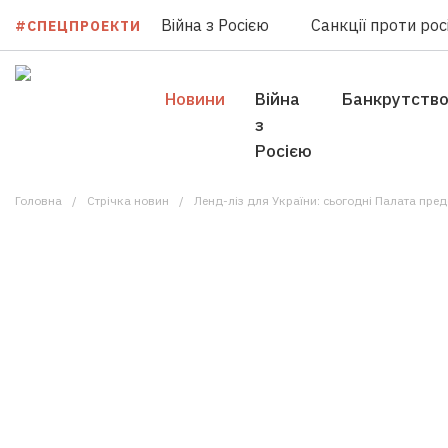
Війна з Росією
Санкції проти росі
#СПЕЦПРОЕКТИ
Новини
Війна
Банкрутств
з
Росією
Головна
Стрічка новин
Ленд-ліз для України: сьогодні Палата пр