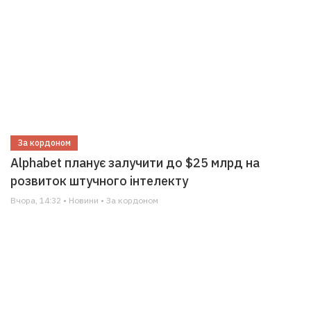
За кордоном
Alphabet планує залучити до $25 млрд на
розвиток штучного інтелекту
Вчора, 14:32 • Новини • За кордоном