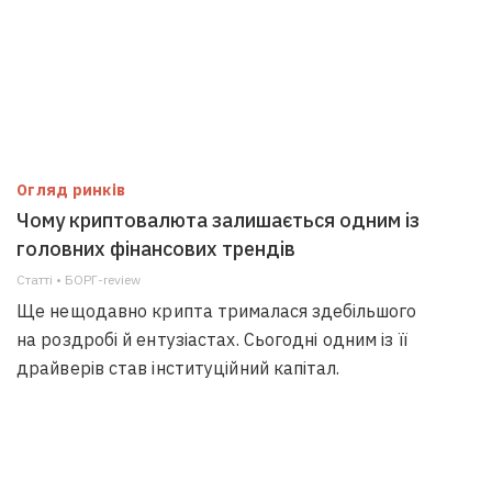
Огляд ринків
Чому криптовалюта залишається одним із
головних фінансових трендів
Статті • БОРГ-review
Ще нещодавно крипта трималася здебільшого
на роздробі й ентузіастах. Сьогодні одним із її
драйверів став інституційний капітал.