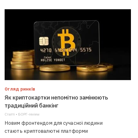
Огляд ринків
Як криптокартки непомітно замінюють
традиційний банкінг
Статті • БОРГ-review
Новим фронтендом для сучасної людини
стають криптовалютні платформи