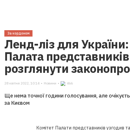
За кордоном
Ленд-ліз для України:
Палата представникі
розглянути законопро
28 квітня 2022, 10:14
•
Новини
•
466
Ще нема точної години голосування, але очікуєть
за Києвом
Комітет Палати представників узгодив та