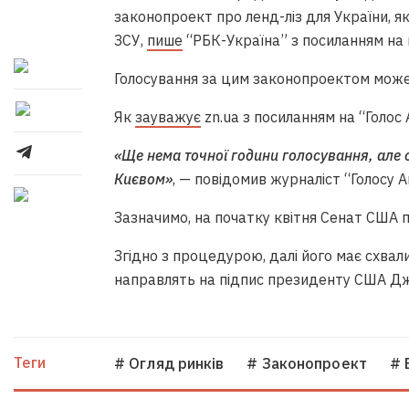
законопроект про ленд-ліз для України, 
ЗСУ,
пише
“РБК-Україна” з посиланням на
Голосування за цим законопроектом може
Як
зауважує
zn.ua з посиланням на “Голос
«Ще нема точної години голосування, але о
Києвом»
, — повідомив журналіст “Голосу А
Зазначимо, на початку квітня Сенат США п
Згідно з процедурою, далі його має схвал
направлять на підпис президенту США Д
Теги
# Огляд ринків
# Законопроект
# 