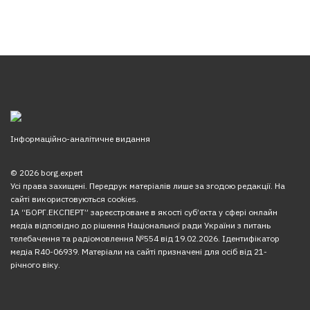
Інформаційно-аналітичне видання
© 2026 borg.expert
Усі права захищені. Передрук матеріалів лише за згодою редакції. На
сайті використовуються cookies.
ІА “БОРГ.ЕКСПЕРТ” зареєстроване в якості суб’єкта у сфері онлайн
медіа відповідно до рішення Національної ради України з питань
телебачення та радіомовлення №554 від 19.02.2026. Ідентифікатор
медіа R40-06939. Матеріали на сайті призначені для осіб від 21-
річного віку.