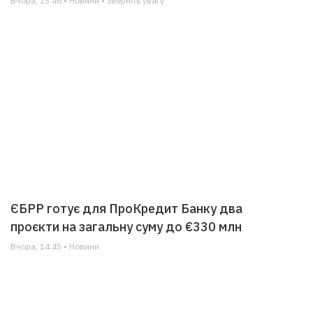
Вчора, 15:46 • Новини • Зверніть увагу
ЄБРР готує для ПроКредит Банку два
проєкти на загальну суму до €330 млн
Вчора, 14:45 • Новини