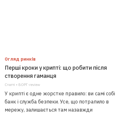
Огляд ринків
Перші кроки у крипті: що робити після
створення гаманця
Статті • БОРГ-review
У крипті є одне жорстке правило: ви самі собі
банк і служба безпеки. Усе, що потрапило в
мережу, залишається там назавжди