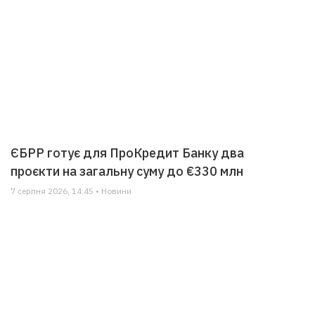
ЄБРР готує для ПроКредит Банку два
проєкти на загальну суму до €330 млн
7 серпня 2026, 14:45 • Новини