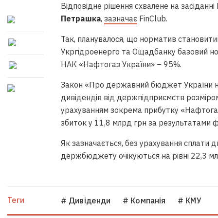
Відповідне рішення схвалене на засіданні
Петрашка
,
зазначає
FinClub.
Так, планувалося, що норматив становити
Укргідроенерго та Ощадбанку базовий но
НАК «Нафтогаз України» – 95%.
Закон «Про державний бюджет України н
дивідендів від держпідприємств розміром
урахуванням зокрема прибутку «Нафтогаз
збиток у 11,8 млрд грн за результатами ф
Як зазначається, без урахування сплати
держбюджету очікуються на рівні 22,3 мл
Теги
# Дивіденди
# Компанія
# КМУ