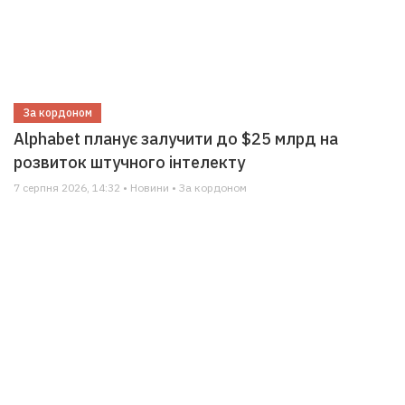
За кордоном
Alphabet планує залучити до $25 млрд на
розвиток штучного інтелекту
7 серпня 2026, 14:32 • Новини • За кордоном