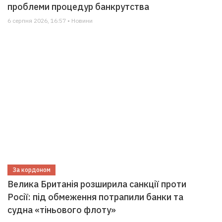
проблеми процедур банкрутства
6 серпня 2026, 16:57 • Новини
За кордоном
Велика Британія розширила санкції проти
Росії: під обмеження потрапили банки та
судна «тіньового флоту»