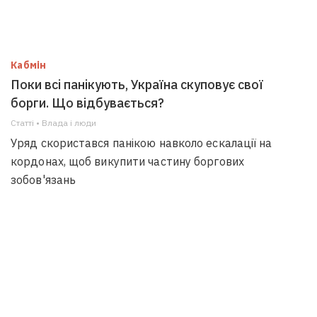
Кабмін
Поки всі панікують, Україна скуповує свої
борги. Що відбувається?
Статті • Влада i люди
Уряд скористався панікою навколо ескалації на
кордонах, щоб викупити частину боргових
зобов'язань