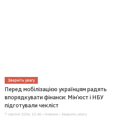
Зверніть увагу
Перед мобілізацією українцям радять
впорядкувати фінанси: Мін’юст і НБУ
підготували чекліст
7 серпня 2026, 15:46 • Новини • Зверніть увагу