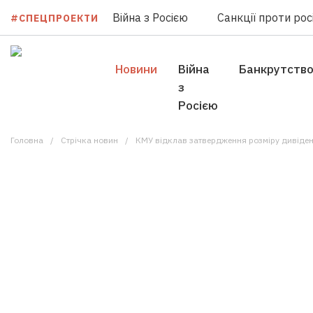
Війна з Росією
Санкції проти росі
#СПЕЦПРОЕКТИ
Новини
Війна
Банкрутств
з
Росією
Головна
Стрічка новин
КМУ відклав затвердження розміру дивіде