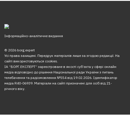
Інформаційно-аналітичне видання
© 2026 borg.expert
Усі права захищені. Передрук матеріалів лише за згодою редакції. На
сайті використовуються cookies.
ІА “БОРГ.ЕКСПЕРТ” зареєстроване в якості суб’єкта у сфері онлайн
медіа відповідно до рішення Національної ради України з питань
телебачення та радіомовлення №554 від 19.02.2026. Ідентифікатор
медіа R40-06939. Матеріали на сайті призначені для осіб від 21-
річного віку.