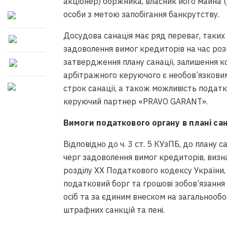
акціонер) боржника, власник його майна (
особи з метою запобігання банкрутству.
Досудова санація має ряд переваг, таких
задоволення вимог кредиторів на час ро
затвердження плану санації, залишення 
арбітражного керуючого є необов’язковим
строк санації, а також можливість податко
керуючий партнер «PRAVO GARANT».
Вимоги податкового органу в плані сан
Відповідно до ч. 3 ст. 5 КУзПБ, до плану 
черг задоволення вимог кредиторів, визна
розділу XX Податкового кодексу України,
податковий борг та грошові зобов’язання
осіб та за єдиним внеском на загальнооб
штрафних санкцій та пені.