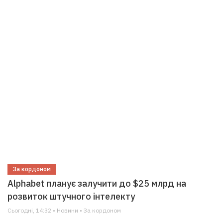
За кордоном
Alphabet планує залучити до $25 млрд на
розвиток штучного інтелекту
Сьогодні, 14:32 • Новини • За кордоном