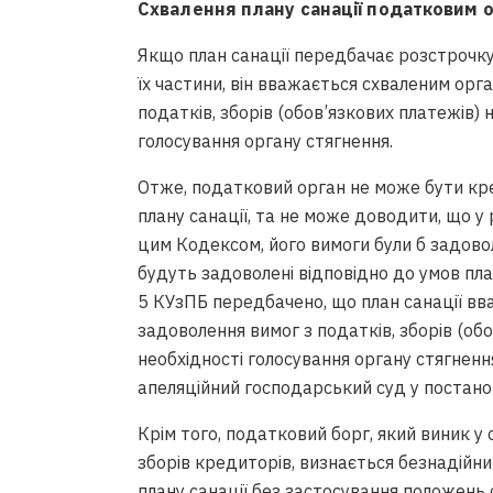
Схвалення плану санації податковим 
Якщо план санації передбачає розстрочку 
їх частини, він вважається схваленим орг
податків, зборів (обов’язкових платежів) 
голосування органу стягнення.
Отже, податковий орган не може бути кр
плану санації, та не може доводити, що у 
цим Кодексом, його вимоги були б задовол
будуть задоволені відповідно до умов план
5 КУзПБ передбачено, що план санації вв
задоволення вимог з податків, зборів (обо
необхідності голосування органу стягненн
апеляційний господарський суд у постанов
Крім того, податковий борг, який виник 
зборів кредиторів, визнається безнадійн
плану санації без застосування положень