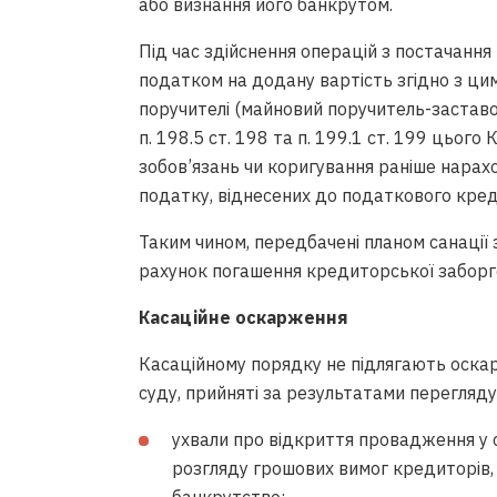
або визнання його банкрутом.
Під час здійснення операцій з постачання
податком на додану вартість згідно з ци
поручителі (майновий поручитель-застав
п. 198.5 ст. 198 та п. 199.1 ст. 199 цьо
зобов’язань чи коригування раніше нарах
податку, віднесених до податкового креди
Таким чином, передбачені планом санації
рахунок погашення кредиторської заборг
Касаційне оскарження
Касаційному порядку не підлягають оска
суду, прийняті за результатами перегляду
ухвали про відкриття провадження у 
розгляду грошових вимог кредиторів,