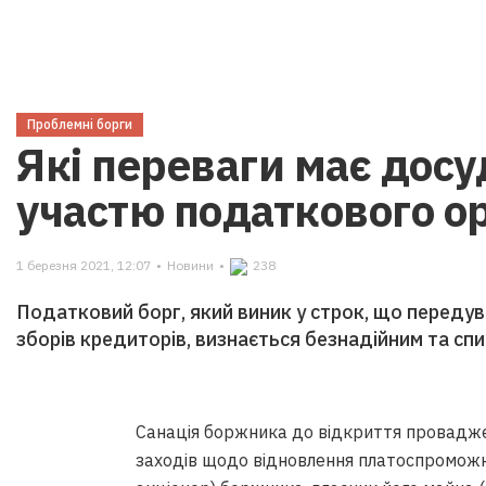
Проблемні борги
Які переваги має досу
участю податкового о
1 березня 2021, 12:07
•
Новини
•
238
Податковий борг, який виник у строк, що переду
зборів кредиторів, визнається безнадійним та спи
Санація боржника до відкриття провадже
заходів щодо відновлення платоспроможно