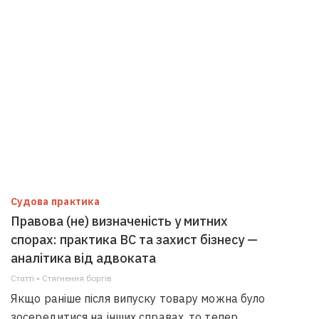
Судова практика
Правова (не) визначеність у митних
спорах: практика ВС та захист бізнесу —
аналітика від адвоката
Статті • Стягнення боргiв
Якщо раніше після випуску товару можна було
зосередитися на інших справах, то тепер