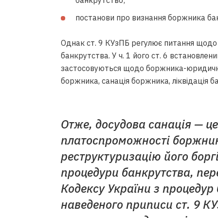
банкрутство;
постанови про визнання боржника бан
Однак ст. 9 КУзПБ регулює питання щодо
банкрутства. У ч. 1 його ст. 6 встановлен
застосовуються щодо боржника-юридично
боржника, санація боржника, ліквідація б
Отже, досудова санація — це
платоспроможності боржника
реструктуризацію його боргі
процедури банкрутства, пер
Кодексу України з процедур
наведеного приписи ст. 9 К