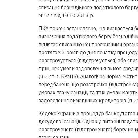
списання безнадійного податкового боргу
№577 від 10.10.2013 р.
ПКУ також встановлено, що визнається бе
визначення податкового боргу безнадійним
підлягає списанню контролюючими органа
протягом 3 років до дня початку процедур
розстрочується (відстрочується) або спис
гірші, ніж умови задоволення вимог кредит
(ч. 3 ст. 5 КУзПБ). Аналогічна норма міст
передбачено, що розстрочка (відстрочка)
умовах плану санації, та такі умови мають 
задоволення вимог інших кредиторів (п. 37
Кодекс України з процедур банкрутства 
досудової санації. Однак у питанні подат
розстроченого (відстроченого) боргу не
плану санації .