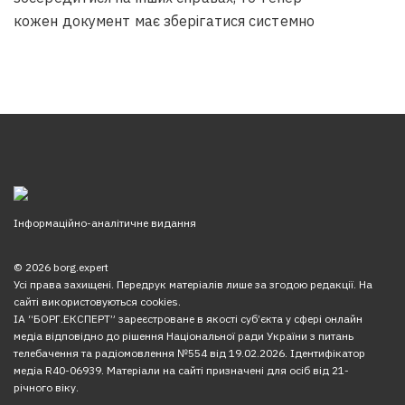
кожен документ має зберігатися системно
Інформаційно-аналітичне видання
© 2026 borg.expert
Усі права захищені. Передрук матеріалів лише за згодою редакції. На
сайті використовуються cookies.
ІА “БОРГ.ЕКСПЕРТ” зареєстроване в якості суб’єкта у сфері онлайн
медіа відповідно до рішення Національної ради України з питань
телебачення та радіомовлення №554 від 19.02.2026. Ідентифікатор
медіа R40-06939. Матеріали на сайті призначені для осіб від 21-
річного віку.