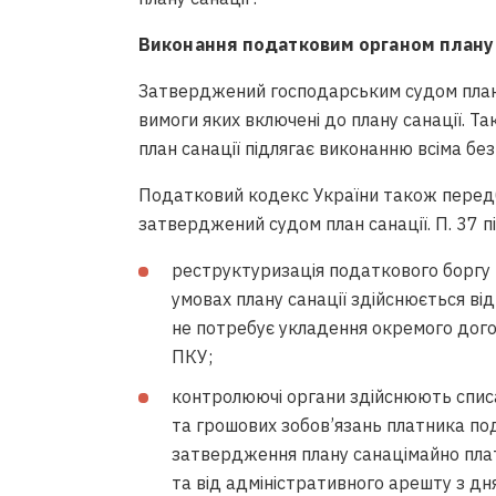
Виконання податковим органом плану 
Затверджений господарським судом план с
вимоги яких включені до плану санації. 
план санації підлягає виконанню всіма б
Податковий кодекс України також перед
затверджений судом план санації. П. 37 п
реструктуризація податкового боргу 
умовах плану санації здійснюється від
не потребує укладення окремого догов
ПКУ;
контролюючі органи здійснюють списа
та грошових зобов’язань платника по
затвердження плану санацімайно плат
та від адміністративного арешту з дн