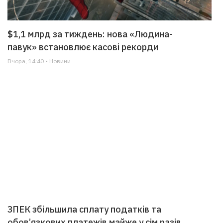
$1,1 млрд за тиждень: нова «Людина-
павук» встановлює касові рекорди
Вчора, 14:40 • Новини
ЗПЕК збільшила сплату податків та
обов’язкових платежів майже у сім разів