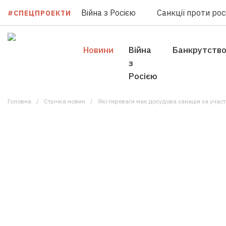
Війна з Росією
Санкції проти росі
#СПЕЦПРОЕКТИ
Новини
Війна
Банкрутств
з
Росією
Головна
Стрічка новин
Які переваги має досудова санація за учас