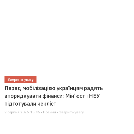
Зверніть увагу
Перед мобілізацією українцям радять
впорядкувати фінанси: Мін’юст і НБУ
підготували чекліст
7 серпня 2026, 15:46 • Новини • Зверніть увагу