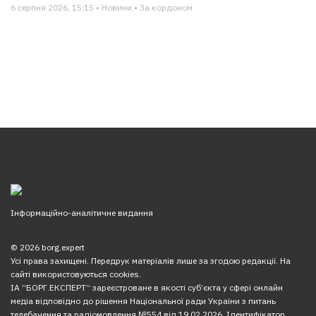
6 серпня 2026, 15:15 • Новини • За кордоном
Інформаційно-аналітичне видання
© 2026 borg.expert
Усі права захищені. Передрук матеріалів лише за згодою редакції. На
сайті використовуються cookies.
ІА “БОРГ.ЕКСПЕРТ” зареєстроване в якості суб’єкта у сфері онлайн
медіа відповідно до рішення Національної ради України з питань
телебачення та радіомовлення №554 від 19.02.2026. Ідентифікатор