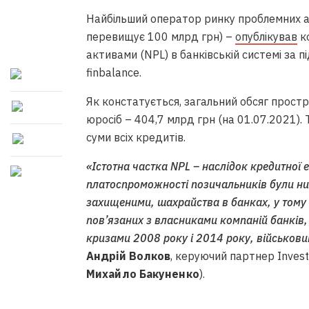
Найбільший оператор ринку проблемних акти
перевищує 100 млрд грн) –
опублікував
ко
активами (NPL) в банківській системі за п
finbalance.
Як констатується, загальний обсяг простро
юросіб – 404,7 млрд грн (на 01.07.2021)
суми всіх кредитів.
«Істотна частка NPL – наслідок кредитної 
платоспроможності позичальників були ни
захищеними, шахрайства в банках, у тому
пов’язаних з власниками компаній банків,
кризами 2008 року і 2014 року, військовим
Андрій Волков
, керуючий партнер Investo
Михайло Бакуненко
).