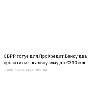
ЄБРР готує для ПроКредит Банку два
проєкти на загальну суму до €330 млн
7 серпня 2026, 14:45 • Новини