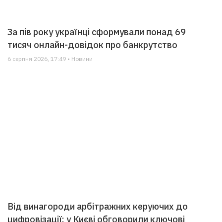
За пів року українці сформували понад 69
тисяч онлайн-довідок про банкрутство
6 серпня 2026, 17:49 • Новини
Від винагороди арбітражних керуючих до
цифровізації: у Києві обговорили ключові