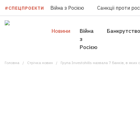
Війна з Росією
Санкції проти росі
#СПЕЦПРОЕКТИ
Новини
Війна
Банкрутств
з
Росією
Головна
Стрічка новин
Група Investohills назвала 7 банків, в як