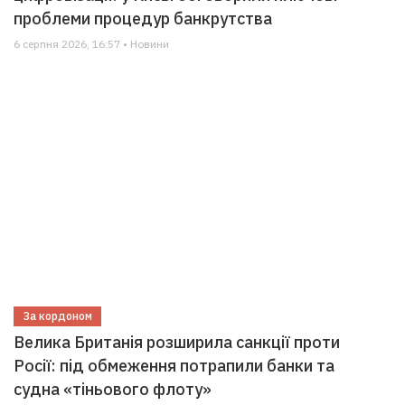
проблеми процедур банкрутства
6 серпня 2026, 16:57 • Новини
За кордоном
Велика Британія розширила санкції проти
Росії: під обмеження потрапили банки та
судна «тіньового флоту»