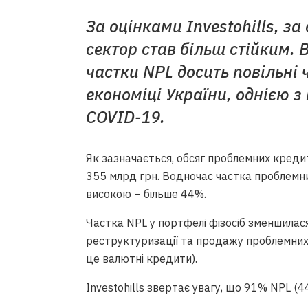
За оцінками Investohills, за
сектор став більш стійким.
частки NPL досить повільні
економіці України, однією з
COVID-19.
Як зазначається, обсяг проблемних кредит
355 млрд грн. Водночас частка проблемни
високою – більше 44%.
Частка NPL у портфелі фізосіб зменшилася
реструктуризації та продажу проблемних
це валютні кредити).
Investohills звертає увагу, що 91% NPL (4