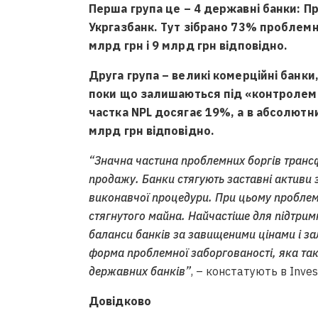
Перша група це – 4 державні банки: П
Укргазбанк. Тут зібрано 73% проблемни
млрд грн і 9 млрд грн відповідно.
Друга група – великі комерційні банки
поки що залишаються під «контролем 
частка NPL досягає 19%, а в абсолютни
млрд грн відповідно.
“Значна частина проблемних боргів трансф
продажу. Банки стягують заставні активи 
виконавчої процедури. При цьому проблем
стягнутого майна. Найчастіше для підтрим
баланси банків за завищеними цінами і з
форма проблемної заборгованості, яка так
державних банків”
, – констатують в Invest
Довідково