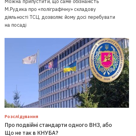
Можна припустити, що саме обізнаність
М.Рудика про «поліграфічну» складову
діяльності ТСЦ, дозволяє йому досі перебувати
на посаді
Розслідування
Про подвійні стандарти одного ВНЗ, або
Що не так в КНУБА?