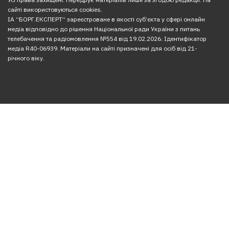
сайті використовуються cookies.
ІА “БОРГ.ЕКСПЕРТ” зареєстроване в якості суб’єкта у сфері онлайн
медіа відповідно до рішення Національної ради України з питань
телебачення та радіомовлення №554 від 19.02.2026. Ідентифікатор
медіа R40-06939. Матеріали на сайті призначені для осіб від 21-
річного віку.