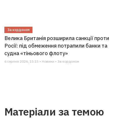
За кордоном
Велика Британія розширила санкції проти
Росії: під обмеження потрапили банки та
судна «тіньового флоту»
6 серпня 2026, 15:15 • Новини • За кордоном
Матеріали за темою