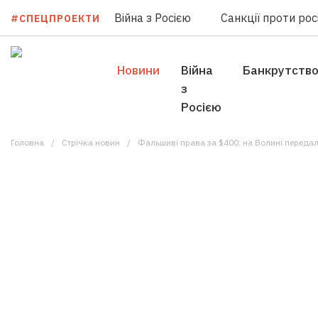
Війна з Росією
Санкції проти росі
#СПЕЦПРОЕКТИ
Новини
Війна
Банкрутств
з
Росією
Головна
Стрічка новин
Фальшиві права за $400: на Волині передал