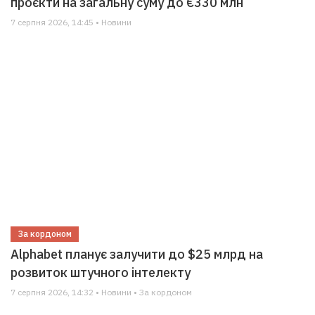
проєкти на загальну суму до €330 млн
7 серпня 2026, 14:45 • Новини
За кордоном
Alphabet планує залучити до $25 млрд на
розвиток штучного інтелекту
7 серпня 2026, 14:32 • Новини • За кордоном