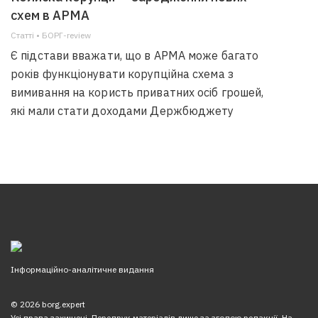
схем в АРМА
Статті • БОРГ-review
Є підстави вважати, що в АРМА може багато
років функціонувати корупційна схема з
вимивання на користь приватних осіб грошей,
які мали стати доходами Держбюджету
Інформаційно-аналітичне видання
© 2026 borg.expert
Усі права захищені. Передрук матеріалів лише за згодою редакції. На