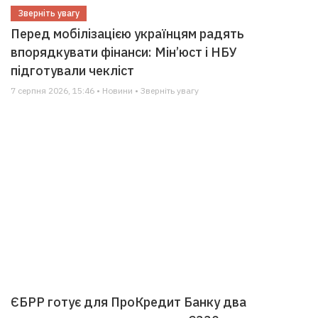
Зверніть увагу
Перед мобілізацією українцям радять
впорядкувати фінанси: Мін’юст і НБУ
підготували чекліст
7 серпня 2026, 15:46 • Новини • Зверніть увагу
ЄБРР готує для ПроКредит Банку два