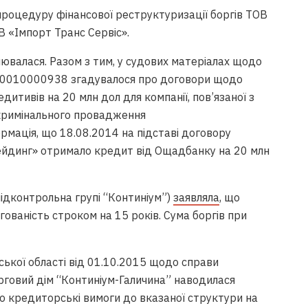
роцедуру фінансової реструктуризації боргів ТОВ
В «Імпорт Транс Сервіс».
нювалася. Разом з тим, у судових матеріалах щодо
0010000938 згадувалося про договори щодо
тивів на 20 млн дол для компанії, пов’язаної з
 кримінального провадження
ація, що 18.08.2014 на підставі договору
ейдинг» отримало кредит від Ощадбанку на 20 млн
ідконтрольна групі “Континіум”)
заявляла
, що
гованість строком на 15 років. Сума боргів при
ської області від 01.10.2015 щодо справи
говий дім “Континіум-Галичина” наводилася
о кредиторські вимоги до вказаної структури на