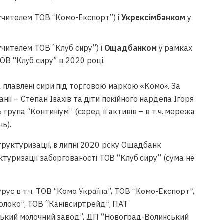
учителем ТОВ “Комо-Експорт”) і
Укрексімбанком
у
учителем ТОВ “Клуб сиру”) і
Ощадбанком
у рамках
ОВ “Клуб сиру” в 2020 році.
 плавлені сири під торговою маркою «Комо». За
ії – Степан Івахів та діти покійного нардепа Ігоря
 група “Континіум” (серед її активів – в т.ч. мережа
ь).
руктуризації, в липні 2020 року Ощадбанк
туризації заборгованості ТОВ “Клуб сиру” (сума не
урує в т.ч. ТОВ “Комо Україна”, ТОВ “Комо-Експорт”,
локо”, ТОВ “Канівсиртрейд”, ПАТ
ський молочний завод”, ДП “Новоград-Волинський