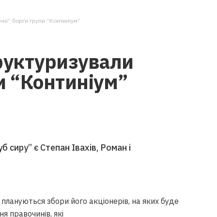
ні” борги групи “Континіум”
руктуризували
и “Континіум”
 сиру” є Степан Івахів, Роман і
плануються збори його акціонерів, на яких буде
я правочинів, які