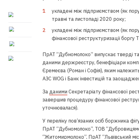
укладені між підприємством (як пор
травні та листопаді 2020 року;
укладені між підприємством (як пор
фінансової реструктуризації боргу Т
ПрАТ “Дубномолоко” випускає тверді та
даними держреєстру, бенефіціари компан
Єремеєва (Роман і Софія), яким належить
АЗС WOG і Банк інвестицій та заощаджен
За
даними
Секретаріату фінансової рест
завершив процедуру фінансової реструк
уточнювалася).
У переліку пов’язаних осіб боржника фіг
ПрАТ “Дубномолоко”, ТОВ “Дубровицямо
“Житомирмолоко”, ПрАТ “Львівський мі