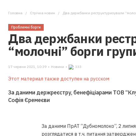
Головна
Стрічка новин
Два держбанки реструктуризували “молоч
Проблемні борги
Два держбанки рест
“молочні” борги груп
17 червня 2021, 10:39
•
Новини
•
333
Этот материал также доступен на русском
За даними держреєстру, бенефіціарами ТОВ “Клуб
Софія Єремеєви
За даними ПрАТ “Дубномолоко”, 2 липня 
розглядатися в т.ч. питання затвердженн