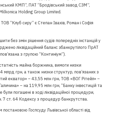
нський КМП”, ПАТ “Бродівський завод СЗМ”,
 Milkonica Holding Group Limited.
ОВ “Клуб сиру” є Степан Івахів, Роман і Софія
ити без змін рішення судів попередніх інстанцій у
ерджено ліквідаційний баланс збанкрутілого ПрАТ
пов’язана з групою “Континіум”).
статність майна боржника, вимоги низки
24 млрд грн, а також низки структур, пов’язаних з
тий екватор» – 43,55 млн грн, ТОВ «ВОГ Рітейл» –
аличина» – на 119,95 млн грн, “Банку інвестицій та
е були погашені в ході ліквідаційної процедури,
. 7 ст. 64 Кодексу з процедур банкрутства.
 постановою Госпсуду Львівської області від