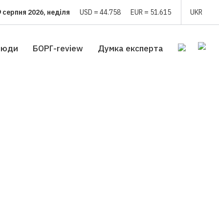
9 серпня 2026, неділя
USD = 44.758
EUR = 51.615
UKR
люди
БОРГ-review
Думка експерта