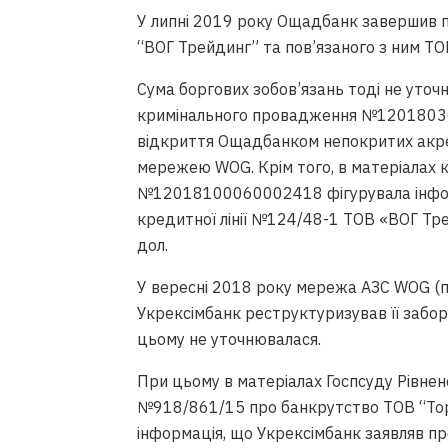
У липні 2019 року Ощадбанк завершив п
“ВОГ Трейдинг” та пов’язаного з ним ТО
Сума боргових зобов’язань тоді не уточ
кримінального провадження №1201803
відкриття Ощадбанком непокритих акреди
мережею WOG. Крім того, в матеріалах
№12018100060002418 фігурувала інформ
кредитної лінії №124/48-1 ТОВ «ВОГ Тр
дол.
У вересні 2018 року мережа АЗС WOG (п
Укрексімбанк реструктуризував її забор
цьому не уточнювалася.
При цьому в матеріалах Госпсуду Рівнен
№918/861/15 про банкрутство ТОВ “Тор
інформація, що Укрексімбанк заявляв пр