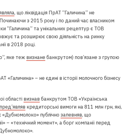
являла
, що ліквідація ПрАТ “Галичина” не
“Починаючи з 2015 року і по даний час власником
рки “Галичина” та унікальних рецептур є ТОВ
овжує та розширює свою діяльність на ринку
нії в 2018 році.
о”, яке теж
визнане
банкрутом) пов’язане з групою
 «Галичина» – не єдині в історії молочного бізнесу
ої області
визнав
банкрутом ТОВ «Українська
пред’являв
кредиторські вимоги на 811 млн грн, які,
ик «Дубномолоко» публічно
запевняв
, що
ї» – «технічний момент», а борг компанії перед
Дубномолоко».