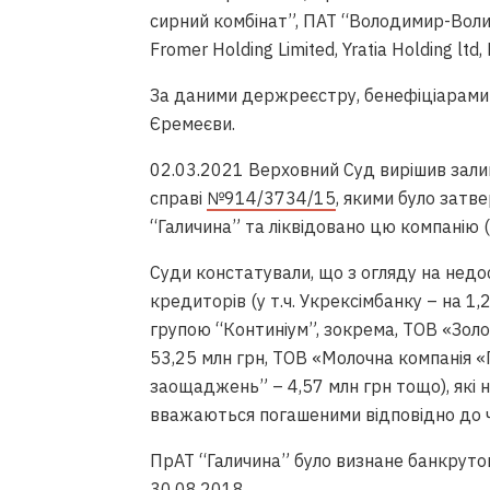
сирний комбінат”, ПАТ “Володимир-Воли
Fromer Holding Limited, Yratia Holding ltd,
За даними держреєстру, бенефіціарами Т
Єремеєви.
02.03.2021 Верховний Суд вирішив залиш
справі
№914/3734/15
, якими було затв
“Галичина” та ліквідовано цю компанію (
Суди констатували, що з огляду на недо
кредиторів (у т.ч. Укрексімбанку – на 1,
групою “Континіум”, зокрема, ТОВ «Золо
53,25 млн грн, ТОВ «Молочна компанія «Г
заощаджень” – 4,57 млн грн тощо), які н
вважаються погашеними відповідно до ч
ПрАТ “Галичина” було визнане банкрутом
30.08.2018.