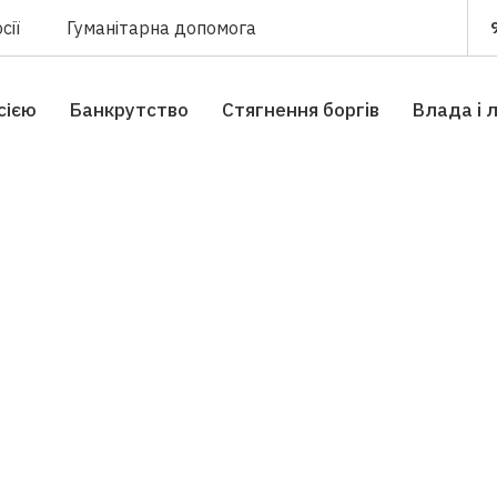
сії
Гуманітарна допомога
сією
Банкрутство
Стягнення боргiв
Влада i 