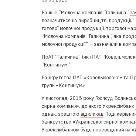
Раніше “Молочна компанія “Галичина”
за
позначиться на виробництві продукції. 
готової молочної продукції, торгової ма
“Молочна компанія “Галичина”, яка прод
молочної продукції”, – зазначали в компа
ПрАТ “Галичина” (як і ПАТ “Ковельмолок
“Континіум”.
Банкрутства ПАТ «Ковельмолоко» та ПрАТ
групи «Континіум».
У листопаді 2015 року Госпсуд Волинськ
сирна компанія», до якого Укрексімбанк
однак, зрештою
відкликав
. Тоді керівн
банкрутство «Української сирної компані
Укрексімбанком буде переведений на «