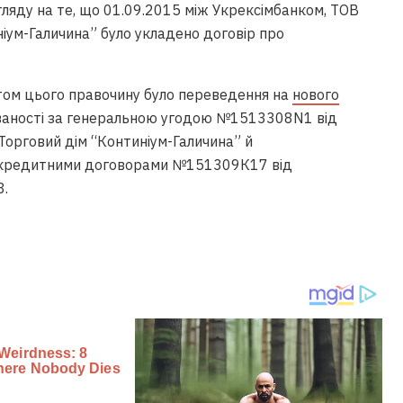
 огляду на те, що 01.09.2015 між Укрексімбанком, ТОВ
ніум-Галичина” було укладено договір про
том цього правочину було переведення на
нового
ваності за генеральною угодою №1513308N1 від
Торговий дім “Континіум-Галичина” й
за кредитними договорами №151309К17 від
8.