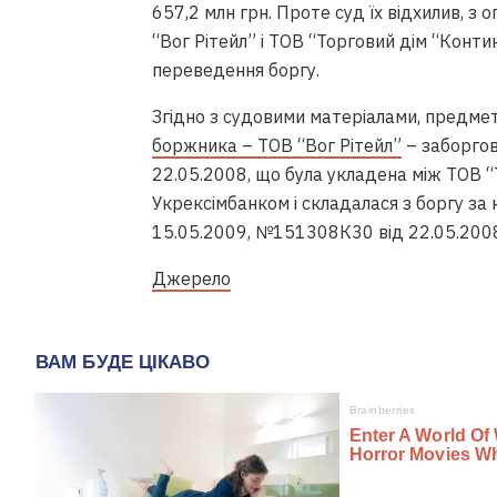
657,2 млн грн. Проте суд їх відхилив, з
“Вог Рітейл” і ТОВ “Торговий дім “Конти
переведення боргу.
Згідно з судовими матеріалами, предме
боржника – ТОВ “Вог Рітейл”
– заборго
22.05.2008, що була укладена між ТОВ “
Укрексімбанком і складалася з боргу 
15.05.2009, №151308К30 від 22.05.200
Джерело