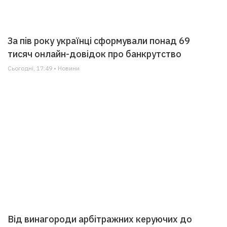
За пів року українці сформували понад 69
тисяч онлайн-довідок про банкрутство
Сьогодні, 17:49 • Новини
Від винагороди арбітражних керуючих до