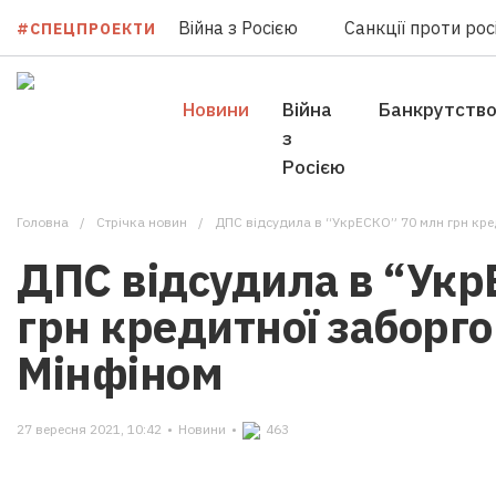
Війна з Росією
Санкції проти росі
#СПЕЦПРОЕКТИ
Новини
Війна
Банкрутств
з
Росією
Головна
Стрічка новин
ДПС відсудила в “УкрЕСКО” 70 млн грн кре
ДПС відсудила в “Укр
грн кредитної заборго
Мінфіном
27 вересня 2021, 10:42
•
Новини
•
463