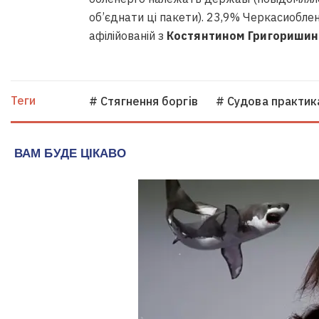
об’єднати ці пакети). 23,9% Черкасиобл
афілійованій з
Костянтином Григориши
Теги
# Стягнення боргiв
# Судова практик