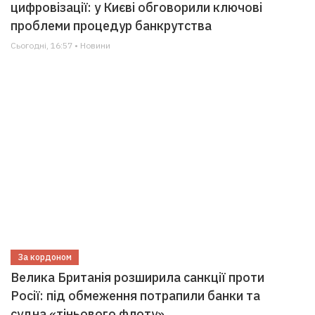
цифровізації: у Києві обговорили ключові
проблеми процедур банкрутства
Сьогодні, 16:57 • Новини
За кордоном
Велика Британія розширила санкції проти
Росії: під обмеження потрапили банки та
судна «тіньового флоту»