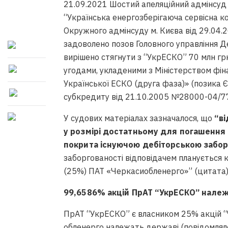
21.09.2021 Шостий апеляційний адмінсуд
“Українська енергозберігаюча сервісна к
Окружного адмінсуду м. Києва від 29.04.2
задоволено позов Головного управління Д
вирішено стягнути з “УкрЕСКО” 70 млн гр
угодами, укладеними з Міністерством фін
Української ЕСКО (друга фаза)» (позика Є
субкредиту від 21.10.2005 №28000-04/77
У судових матеріалах зазначалося, що
“ві
у розмірі достатньому для погашення 
покрита існуючою дебіторською забор
заборгованості відповідачем планується
(25%) ПАТ «Черкасиобленерго»” (цитата)
99,6586% акцій ПрАТ “УкрЕСКО” нале
ПрАТ “УкрЕСКО” є власником 25% акцій “
обленерго належать державі (повідомлял