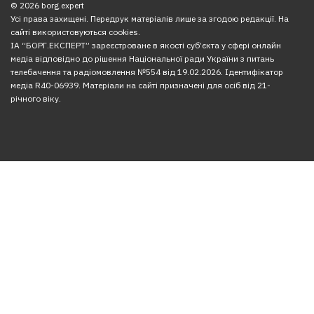
© 2026 borg.expert
Усі права захищені. Передрук матеріалів лише за згодою редакції. На
сайті використовуються cookies.
ІА “БОРГ.ЕКСПЕРТ” зареєстроване в якості суб’єкта у сфері онлайн
медіа відповідно до рішення Національної ради України з питань
телебачення та радіомовлення №554 від 19.02.2026. Ідентифікатор
медіа R40-06939. Матеріали на сайті призначені для осіб від 21-
річного віку.