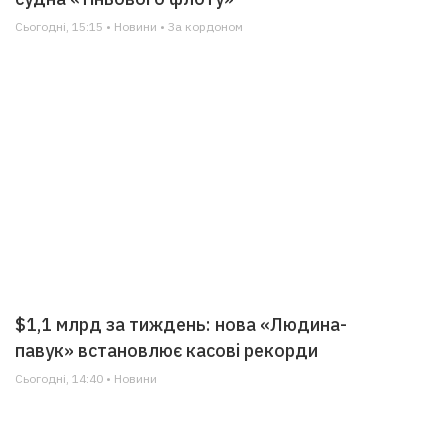
Сьогодні, 15:15 • Новини • За кордоном
$1,1 млрд за тиждень: нова «Людина-
павук» встановлює касові рекорди
Сьогодні, 14:40 • Новини