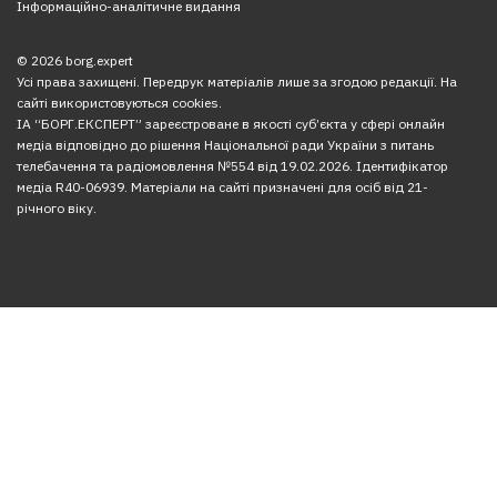
Інформаційно-аналітичне видання
© 2026 borg.expert
Усі права захищені. Передрук матеріалів лише за згодою редакції. На
сайті використовуються cookies.
ІА “БОРГ.ЕКСПЕРТ” зареєстроване в якості суб’єкта у сфері онлайн
медіа відповідно до рішення Національної ради України з питань
телебачення та радіомовлення №554 від 19.02.2026. Ідентифікатор
медіа R40-06939. Матеріали на сайті призначені для осіб від 21-
річного віку.