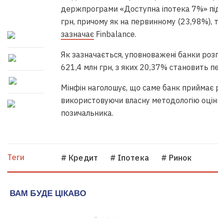
держпрограми «Доступна іпотека 7%» під
грн, причому як на первинному (23,98%), 
зазначає
Finbalance.
Як зазначається, уповноважені банки роз
621,4 млн грн, з яких 20,37% становить п
Мінфін наголошує, що саме банк приймає 
використовуючи власну методологію оцін
позичальника.
Теги
# Кредит
# Іпотека
# Ринок