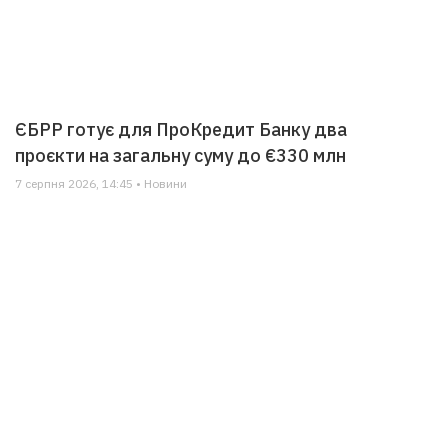
ЄБРР готує для ПроКредит Банку два
проєкти на загальну суму до €330 млн
7 серпня 2026, 14:45 • Новини