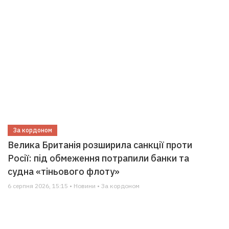
За кордоном
Велика Британія розширила санкції проти
Росії: під обмеження потрапили банки та
судна «тіньового флоту»
6 серпня 2026, 15:15 • Новини • За кордоном