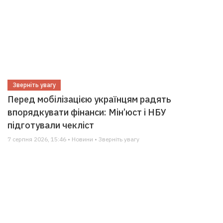
Зверніть увагу
Перед мобілізацією українцям радять
впорядкувати фінанси: Мін’юст і НБУ
підготували чекліст
7 серпня 2026, 15:46 • Новини • Зверніть увагу