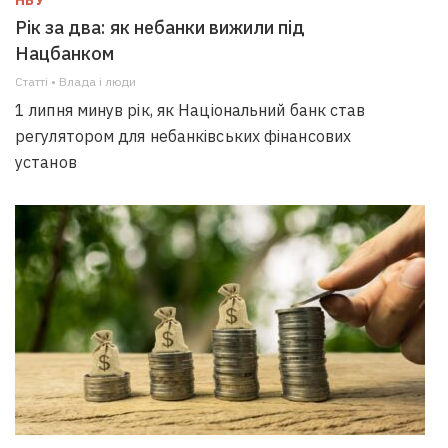
НБУ
Рік за два: як небанки вижили під
Нацбанком
Статті • Влада i люди
1 липня минув рік, як Національний банк став
регулятором для небанківських фінансових
установ