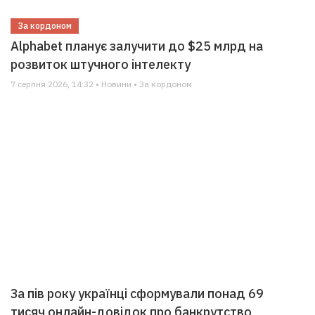
За кордоном
Alphabet планує залучити до $25 млрд на
розвиток штучного інтелекту
7 серпня 2026, 14:32 • Новини • За кордоном
За пів року українці сформували понад 69
тисяч онлайн-довідок про банкрутство