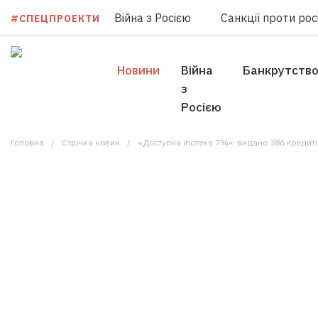
Війна з Росією
Санкції проти росі
#СПЕЦПРОЕКТИ
Новини
Війна
Банкрутств
з
Росією
Головна
Стрічка новин
«Доступна іпотека 7%»: видано 386 кредиті