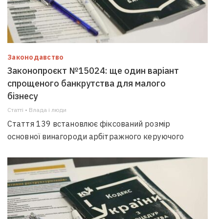
Законодавство
Законопроєкт №15024: ще один варіант
спрощеного банкрутства для малого
бізнесу
Статті • Влада i люди
Стаття 139 встановлює фіксований розмір
основної винагороди арбітражного керуючого