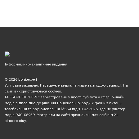
Інформаційно-аналітичне видання
© 2026 borg.expert
Усі права захищені. Передрук матеріалів лише за згодою редакції. На
сайті використовуються cookies.
ІА “БОРГ.ЕКСПЕРТ” зареєстроване в якості суб’єкта у сфері онлайн
медіа відповідно до рішення Національної ради України з питань
телебачення та радіомовлення №554 від 19.02.2026. Ідентифікатор
медіа R40-06939. Матеріали на сайті призначені для осіб від 21-
річного віку.