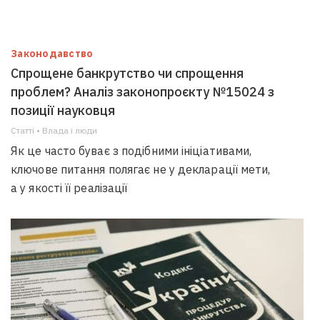
Законодавство
Спрощене банкрутство чи спрощення
проблем? Аналіз законопроєкту №15024 з
позиції науковця
Статті • Влада i люди
Як це часто буває з подібними ініціативами,
ключове питання полягає не у декларації мети,
а у якості її реалізації