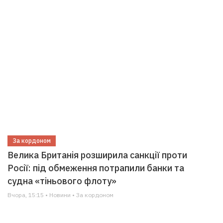
За кордоном
Велика Британія розширила санкції проти
Росії: під обмеження потрапили банки та
судна «тіньового флоту»
Вчора, 15:15 • Новини • За кордоном