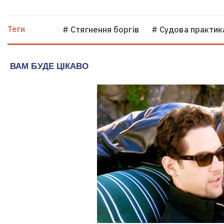
Теги
# Стягнення боргiв
# Судова практик