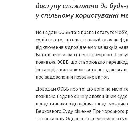
доступу споживача до будь-
у спільному користуванні м
Не надані ОСББ такі права і статутом об’
судів про те, що електронний ключ не фу
відключення відповідачем у зв’язку із ная
Встановивши факт неправомірного блокув
позивача ОСББ, що створювало перешкоди
інстанції, з висновком якого погодився а
про задоволення позовних вимог.
Доводам ОСББ про те, що воно не мало те
позивача надано оцінку апеляційним судом
представника відповідача щодо можливос
Верховного Суду рішення Приморського р
та постанову Одеського апеляційного суд