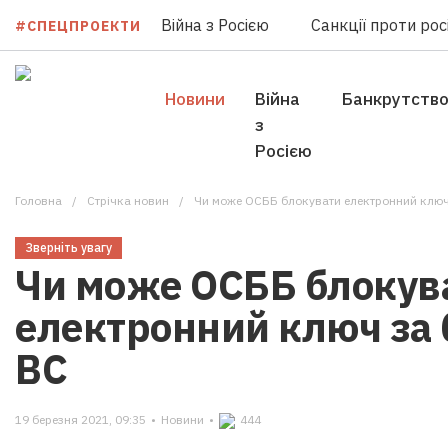
Війна з Росією
Санкції проти росі
#СПЕЦПРОЕКТИ
Новини
Війна
Банкрутств
з
Росією
Головна
Стрічка новин
Чи може ОСББ блокувати електронний ключ 
Зверніть увагу
Чи може ОСББ блокув
електронний ключ за 
ВС
19 березня 2021, 09:35
•
Новини
•
444