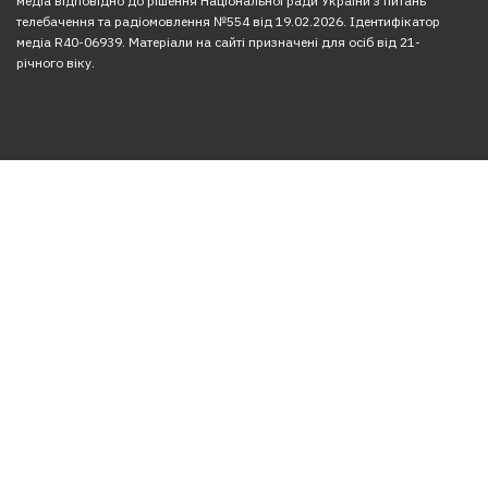
медіа відповідно до рішення Національної ради України з питань
телебачення та радіомовлення №554 від 19.02.2026. Ідентифікатор
медіа R40-06939. Матеріали на сайті призначені для осіб від 21-
річного віку.