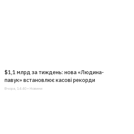
$1,1 млрд за тиждень: нова «Людина-
павук» встановлює касові рекорди
Вчора, 14:40 • Новини