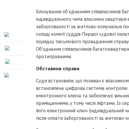
Блокування об’єднанням співвласників б
індивідуального чипа власника квартири є
заборгованості за житлово-комунальні по
складі колегії суддів Першої судової пала
порядку письмового провадження справ
Об’єднання співвласників багатоквартирн
протиправними.
Обставини справи
Суди встановили, що позивач є власником 
встановлена цифрова система контролю 
електронного ключа та забезпечує вільний
приміщеннями, у тому числі ліфтами. Із с
його електронний ключ (індивідуальний чи
після оплати заборгованості за житлово-к