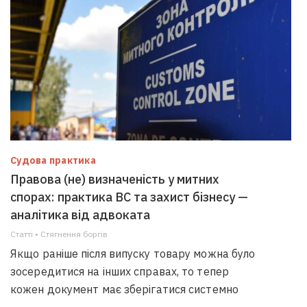
Судова практика
Правова (не) визначеність у митних
спорах: практика ВС та захист бізнесу —
аналітика від адвоката
Статті • Стягнення боргiв
Якщо раніше після випуску товару можна було
зосередитися на інших справах, то тепер
кожен документ має зберігатися системно