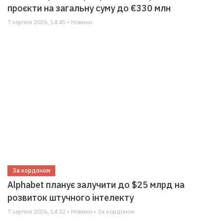
проєкти на загальну суму до €330 млн
7 серпня 2026, 14:45 • Новини
За кордоном
Alphabet планує залучити до $25 млрд на
розвиток штучного інтелекту
7 серпня 2026, 14:32 • Новини • За кордоном