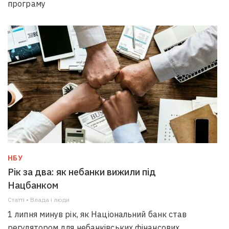
програму
НБУ
Рік за два: як небанки вижили під
Нацбанком
Статті • Влада i люди
1 липня минув рік, як Національний банк став
регулятором для небанківських фінансових