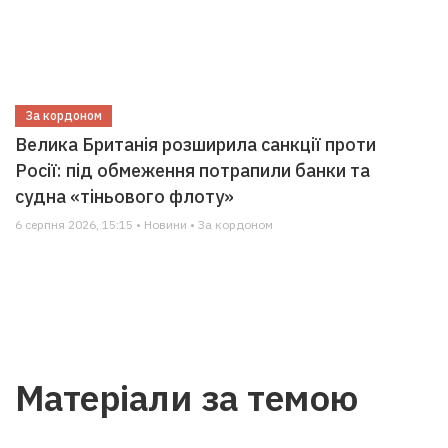
За кордоном
Велика Британія розширила санкції проти
Росії: під обмеження потрапили банки та
судна «тіньового флоту»
6 серпня 2026, 15:15 • Новини • За кордоном
Матеріали за темою