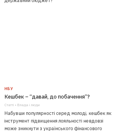
державний бюджет?
НБУ
Кешбек – “давай, до побачення”?
Статті • Влада i люди
Набувши популярності серед молоді, кешбек як
інструмент підвищення лояльності невдовзі
може зникнути з українського фінансового