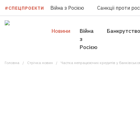
Війна з Росією
Санкції проти росі
#СПЕЦПРОЕКТИ
Новини
Війна
Банкрутств
з
Росією
Головна
Стрічка новин
Частка непрацюючих кредитів у банківсько