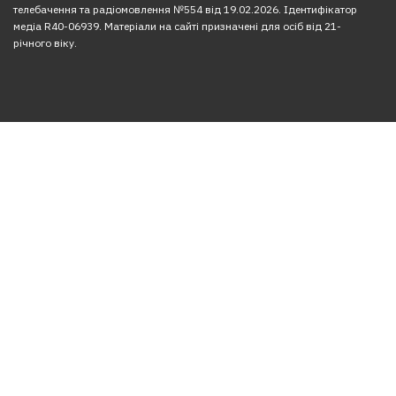
телебачення та радіомовлення №554 від 19.02.2026. Ідентифікатор
медіа R40-06939. Матеріали на сайті призначені для осіб від 21-
річного віку.