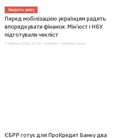
Зверніть увагу
Перед мобілізацією українцям радять
впорядкувати фінанси: Мін’юст і НБУ
підготували чекліст
7 серпня 2026, 15:46 • Новини • Зверніть увагу
ЄБРР готує для ПроКредит Банку два