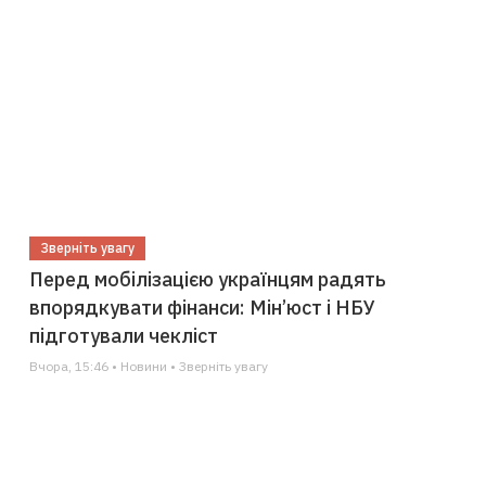
Зверніть увагу
Перед мобілізацією українцям радять
впорядкувати фінанси: Мін’юст і НБУ
підготували чекліст
Вчора, 15:46 • Новини • Зверніть увагу