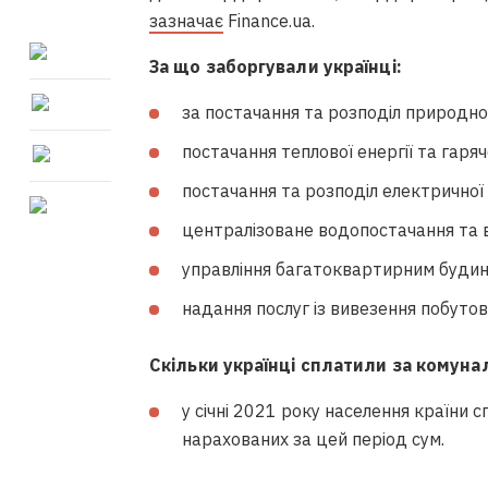
зазначає
Finance.ua.
За що заборгували українці:
за постачання та розподіл природног
постачання теплової енергії та гаряч
постачання та розподіл електричної е
централізоване водопостачання та в
управління багатоквартирним будинк
надання послуг із вивезення побутови
Скільки українці сплатили за комуналк
у січні 2021 року населення країни 
нарахованих за цей період сум.