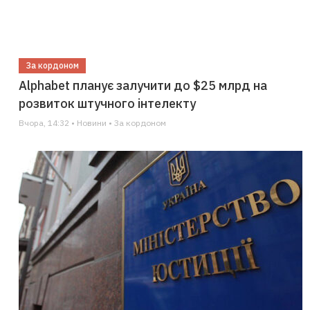
За кордоном
Alphabet планує залучити до $25 млрд на
розвиток штучного інтелекту
Вчора, 14:32 • Новини • За кордоном