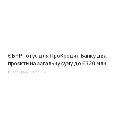
ЄБРР готує для ПроКредит Банку два
проєкти на загальну суму до €330 млн
Вчора, 14:45 • Новини