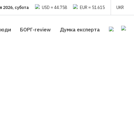
я 2026, субота
USD = 44.758
EUR = 51.615
UKR
люди
БОРГ-review
Думка експерта