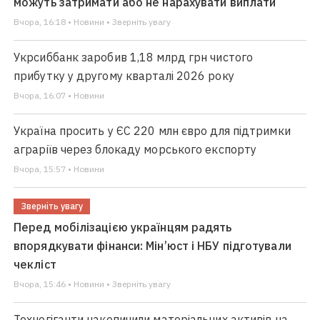
можуть затримати або не нарахувати виплати
Вчора, 16:18 • Новини • Зверніть увагу
Укрсиббанк заробив 1,18 млрд грн чистого
прибутку у другому кварталі 2026 року
Вчора, 16:07 • Новини
Україна просить у ЄС 220 млн євро для підтримки
аграріїв через блокаду морського експорту
Вчора, 15:57 • Новини
Зверніть увагу
Перед мобілізацією українцям радять
впорядкувати фінанси: Мін’юст і НБУ підготували
чекліст
Вчора, 15:46 • Новини • Зверніть увагу
Техногіганти накопичили матеріальних активів на