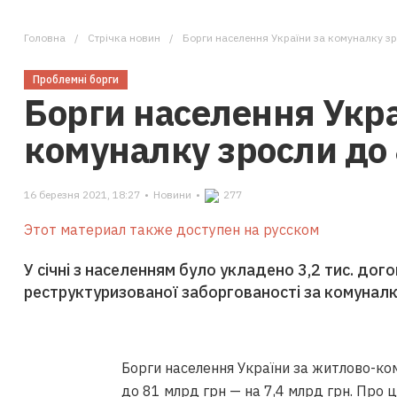
Головна
Стрічка новин
Борги населення України за комуналку зр
Проблемні борги
Борги населення Укра
комуналку зросли до
16 березня 2021, 18:27
•
Новини
•
277
Этот материал также доступен на русском
У січні з населенням було укладено 3,2 тис. до
реструктуризованої заборгованості за комуналк
Борги населення України за житлово-ком
до 81 млрд грн — на 7,4 млрд грн. Про ц