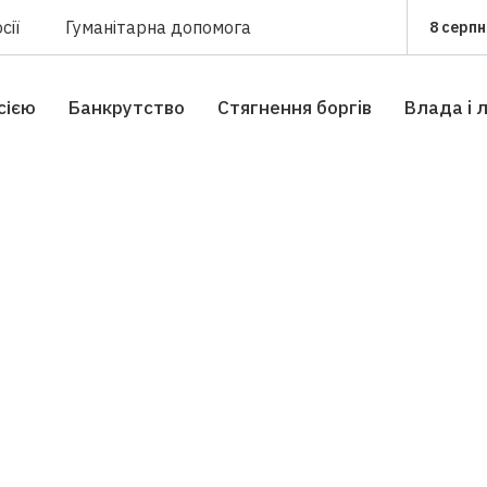
сії
Гуманітарна допомога
8 серпн
сією
Банкрутство
Стягнення боргiв
Влада i 