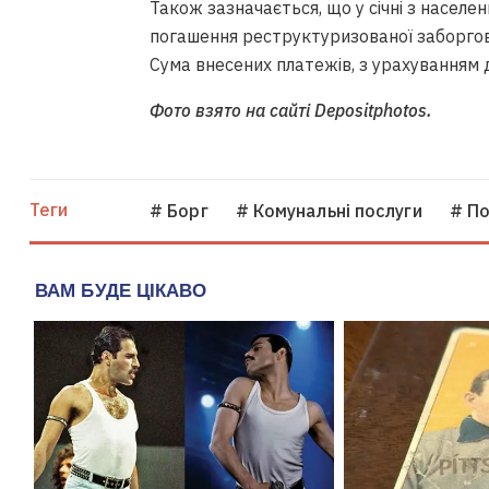
Також зазначається, що у січні з населе
погашення реструктуризованої заборгова
Сума внесених платежів, з урахуванням 
Фото взято на сайті Depositphotos.
Теги
# Борг
# Комунальні послуги
# По