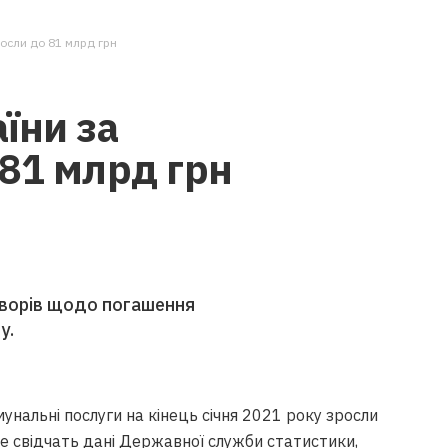
осли до 81 млрд грн
їни за
 81 млрд грн
говорів щодо погашення
у.
унальні послуги на кінець січня 2021 року зросли
е свідчать дані
Державної
служби статистики,