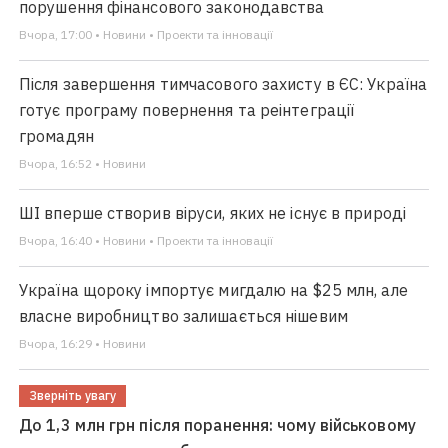
порушення фінансового законодавства
Вчора, 17:00 • Новини • Проекти та інновації
Після завершення тимчасового захисту в ЄС: Україна
готує програму повернення та реінтеграції
громадян
Вчора, 16:52 • Новини
ШІ вперше створив віруси, яких не існує в природі
Вчора, 16:40 • Новини • Проекти та інновації
Україна щороку імпортує мигдалю на $25 млн, але
власне виробництво залишається нішевим
Вчора, 16:29 • Новини
Зверніть увагу
До 1,3 млн грн після поранення: чому військовому