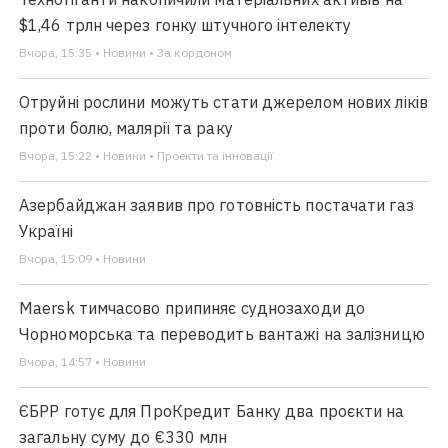
$1,46 трлн через гонку штучного інтелекту
Вчора, 15:35 • Новини • За кордоном
Отруйні рослини можуть стати джерелом нових ліків
проти болю, малярії та раку
Вчора, 15:22 • Новини • Проекти та інновації
Азербайджан заявив про готовність постачати газ
Україні
Вчора, 15:09 • Новини
Maersk тимчасово припиняє суднозаходи до
Чорноморська та переводить вантажі на залізницю
Вчора, 14:57 • Новини
ЄБРР готує для ПроКредит Банку два проєкти на
загальну суму до €330 млн