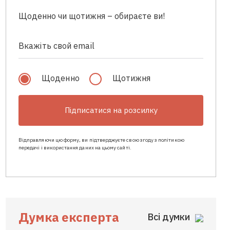
Щоденно чи щотижня – обираєте ви!
Щоденно
Щотижня
Підписатися на розсилку
Відправляючи цю форму, ви підтверджуєте свою згоду з політикою
передачі і використання даних на цьому сайті.
Думка експерта
Всі думки