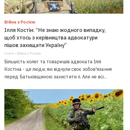
Війна з Росією
Ілля Костін: “Не знаю жодного випадку,
щоб хтось з керівництва адвокатури
пішов захищати Україну”
Статті • Війна з Росією
Більшість колег та товаришів адвоката Іллі
Костіна - це люди, які відчули своє зобов'язання
перед Батьківщиною захистити її. Але не всі...