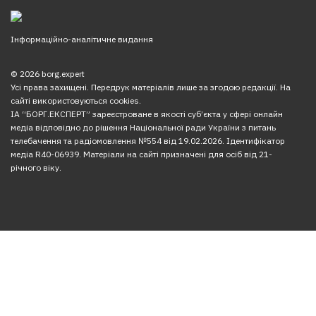
Інформаційно-аналітичне видання
© 2026 borg.expert
Усі права захищені. Передрук матеріалів лише за згодою редакції. На
сайті використовуються cookies.
ІА “БОРГ.ЕКСПЕРТ” зареєстроване в якості суб’єкта у сфері онлайн
медіа відповідно до рішення Національної ради України з питань
телебачення та радіомовлення №554 від 19.02.2026. Ідентифікатор
медіа R40-06939. Матеріали на сайті призначені для осіб від 21-
річного віку.