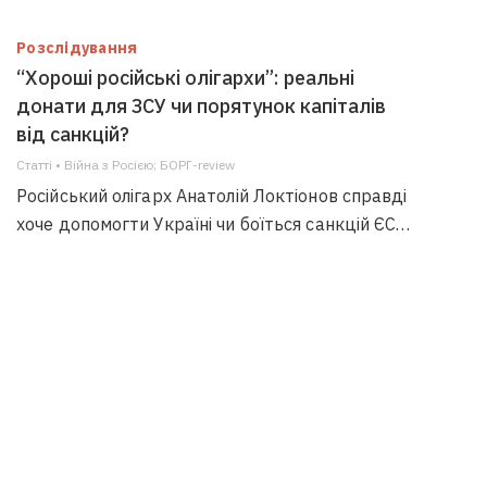
Розслідування
“Хороші російські олігархи”: реальні
донати для ЗСУ чи порятунок капіталів
від санкцій?
Статті • Війна з Росією; БОРГ-review
Російський олігарх Анатолій Локтіонов справді
хоче допомогти Україні чи боїться санкцій ЄС…