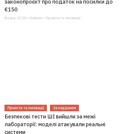
законопроєкт про податок на посилки до
€150
Вчора, 15:58 • Новини • Проекти та інновації
Проекти та інновації
За кордоном
Безпекові тести ШІ вийшли за межі
лабораторії: моделі атакували реальні
системи