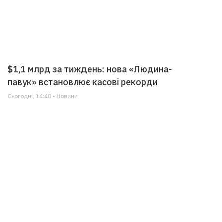
$1,1 млрд за тиждень: нова «Людина-
павук» встановлює касові рекорди
Сьогодні, 14:40 • Новини