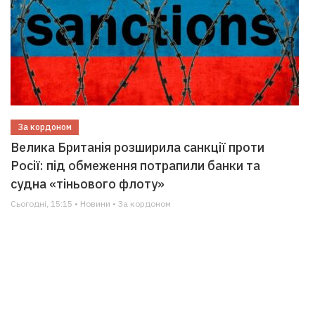
За кордоном
Велика Британія розширила санкції проти
Росії: під обмеження потрапили банки та
судна «тіньового флоту»
Сьогодні, 15:15 • Новини • За кордоном