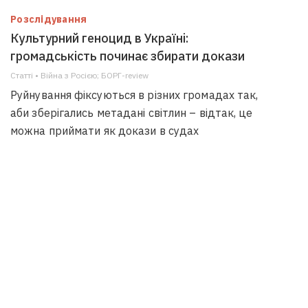
Розслідування
Культурний геноцид в Україні:
громадськість починає збирати докази
Статті • Війна з Росією; БОРГ-review
Руйнування фіксуються в різних громадах так,
аби зберігались метадані світлин – відтак, це
можна приймати як докази в судах