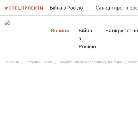
Війна з Росією
Санкції проти росі
#СПЕЦПРОЕКТИ
Новини
Війна
Банкрутств
з
Росією
Головна
Стрічка новин
Азербайджан направив гуманітарну допомо