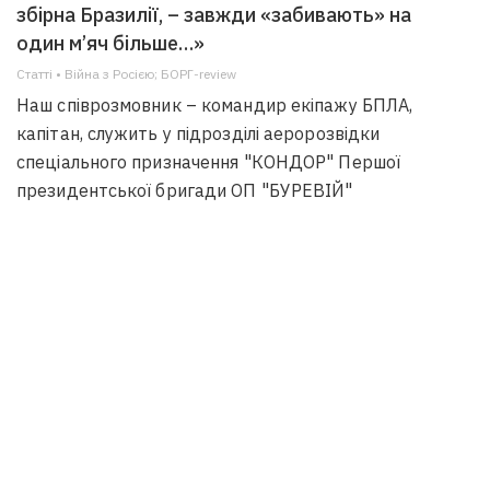
збірна Бразилії, – завжди «забивають» на
один м’яч більше…»
Статті • Війна з Росією; БОРГ-review
Наш співрозмовник – командир екіпажу БПЛА,
капітан, служить у підрозділі аеророзвідки
спеціального призначення "КОНДОР" Першої
президентської бригади ОП "БУРЕВІЙ"