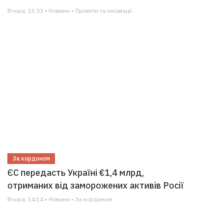
Вчора, 15:33 • Новини • Проекти та інновації
За кордоном
ЄС передасть Україні €1,4 млрд,
отриманих від заморожених активів Росії
Вчора, 14:14 • Новини • За кордоном