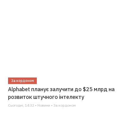
За кордоном
Alphabet планує залучити до $25 млрд на
розвиток штучного інтелекту
Сьогодні, 14:32 • Новини • За кордоном