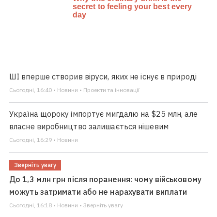
ШІ вперше створив віруси, яких не існує в природі
Сьогодні, 16:40 • Новини • Проекти та інновації
Україна щороку імпортує мигдалю на $25 млн, але
власне виробництво залишається нішевим
Сьогодні, 16:29 • Новини
Зверніть увагу
До 1,3 млн грн після поранення: чому військовому
можуть затримати або не нарахувати виплати
Сьогодні, 16:18 • Новини • Зверніть увагу