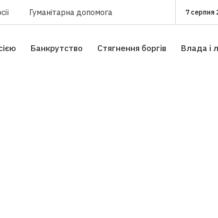
сії
Гуманітарна допомога
7 серпня 
сією
Банкрутство
Стягнення боргiв
Влада i 