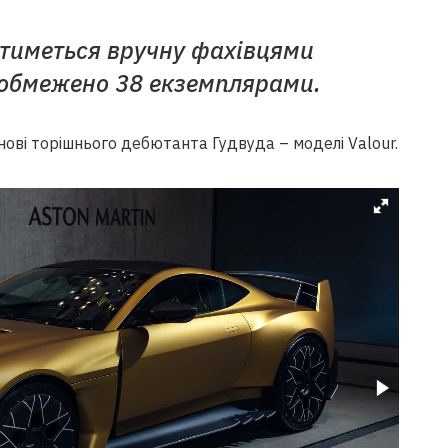
тиметься вручну фахівцями
е обмежено 38 екземплярами.
снові торішнього дебютанта Гудвуда – моделі Valour.