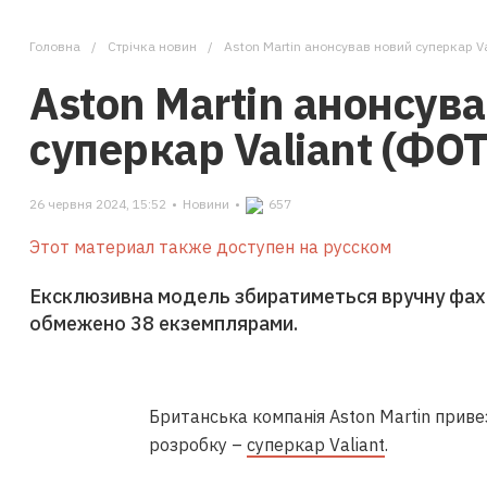
Головна
Стрічка новин
Aston Martin анонсував новий суперкар V
Aston Martin анонсув
суперкар Valiant (ФО
26 червня 2024, 15:52
•
Новини
•
657
Этот материал также доступен на русском
Ексклюзивна модель збиратиметься вручну фахі
обмежено 38 екземплярами.
Британська компанія Aston Martin приве
розробку –
суперкар Valiant
.