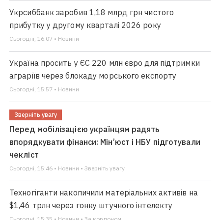
Укрсиббанк заробив 1,18 млрд грн чистого
прибутку у другому кварталі 2026 року
Сьогодні, 16:07 • Новини
Україна просить у ЄС 220 млн євро для підтримки
аграріїв через блокаду морського експорту
Сьогодні, 15:57 • Новини
Зверніть увагу
Перед мобілізацією українцям радять
впорядкувати фінанси: Мін’юст і НБУ підготували
чекліст
Сьогодні, 15:46 • Новини • Зверніть увагу
Техногіганти накопичили матеріальних активів на
$1,46 трлн через гонку штучного інтелекту
Сьогодні, 15:35 • Новини • За кордоном