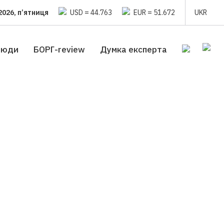
2026, п’ятниця
USD = 44.763
EUR = 51.672
UKR
люди
БОРГ-review
Думка експерта