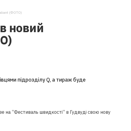
aliant (ФОТО)
ав новий
ТО)
вцями підрозділу Q, а тираж буде
зе на “Фестиваль швидкості” в Гудвуді свою нову