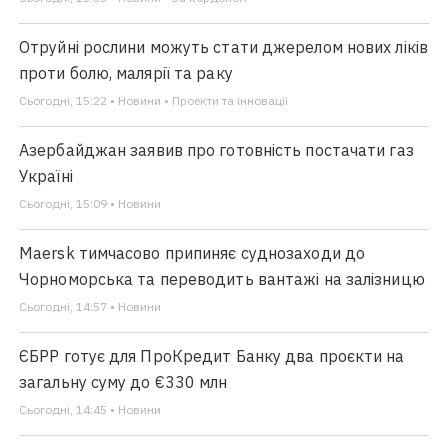
Отруйні рослини можуть стати джерелом нових ліків
проти болю, малярії та раку
Сьогодні, 15:22 • Новини • Проекти та інновації
Азербайджан заявив про готовність постачати газ
Україні
Сьогодні, 15:09 • Новини
Maersk тимчасово припиняє суднозаходи до
Чорноморська та переводить вантажі на залізницю
Сьогодні, 14:57 • Новини
ЄБРР готує для ПроКредит Банку два проєкти на
загальну суму до €330 млн
Сьогодні, 14:45 • Новини