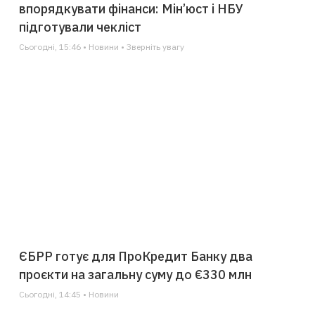
впорядкувати фінанси: Мін’юст і НБУ
підготували чекліст
Сьогодні, 15:46 • Новини • Зверніть увагу
ЄБРР готує для ПроКредит Банку два
проєкти на загальну суму до €330 млн
Сьогодні, 14:45 • Новини