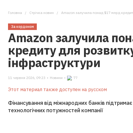
Головна
Стрічка новин
Amazon залучила понад $17 млрд кредиту
За кордоном
Amazon залучила пон
кредиту для розвитку
інфраструктури
11 червня 2026, 09:23
•
Новини
•
77
Этот материал также доступен на русском
Фінансування від міжнародних банків підтрима
технологічних потужностей компанії