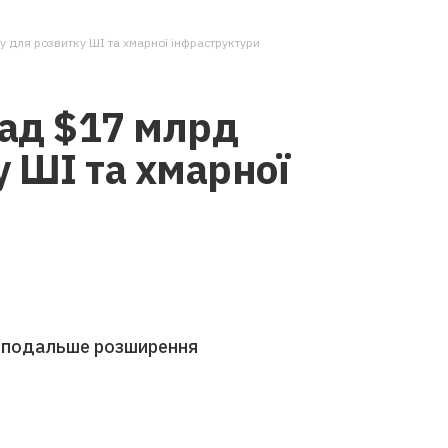
 для розвитку ШІ та хмарної інфраструктури
ад $17 млрд
 ШІ та хмарної
є подальше розширення