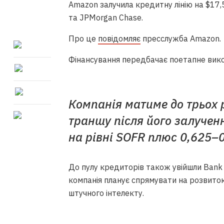
Amazon залучила кредитну лінію на $17,5
та JPMorgan Chase.
Про це
повідомляє
пресслужба Amazon.
Фінансування передбачає поетапне вико
Компанія матиме до трьох 
траншу після його залучен
на рівні SOFR плюс 0,625–
До пулу кредиторів також увійшли Bank o
компанія планує спрямувати на розвиток
штучного інтелекту.