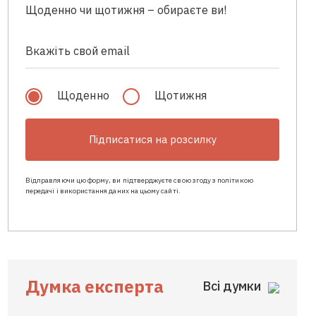
Щоденно чи щотижня – обираєте ви!
Щоденно
Щотижня
Підписатися на розсилку
Відправляючи цю форму, ви підтверджуєте свою згоду з політикою
передачі і використання даних на цьому сайті.
Думка експерта
Всі думки